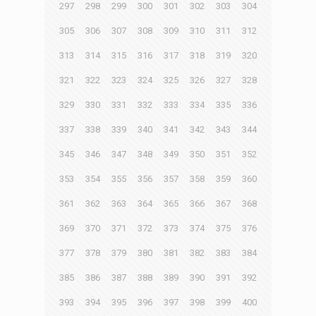
297
298
299
300
301
302
303
304
305
306
307
308
309
310
311
312
313
314
315
316
317
318
319
320
321
322
323
324
325
326
327
328
329
330
331
332
333
334
335
336
337
338
339
340
341
342
343
344
345
346
347
348
349
350
351
352
353
354
355
356
357
358
359
360
361
362
363
364
365
366
367
368
369
370
371
372
373
374
375
376
377
378
379
380
381
382
383
384
385
386
387
388
389
390
391
392
393
394
395
396
397
398
399
400