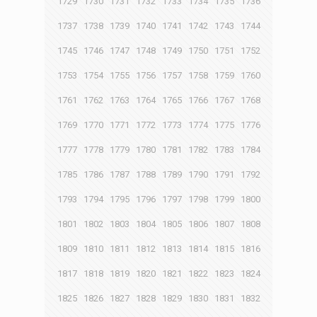
1729
1730
1731
1732
1733
1734
1735
1736
1737
1738
1739
1740
1741
1742
1743
1744
1745
1746
1747
1748
1749
1750
1751
1752
1753
1754
1755
1756
1757
1758
1759
1760
1761
1762
1763
1764
1765
1766
1767
1768
1769
1770
1771
1772
1773
1774
1775
1776
1777
1778
1779
1780
1781
1782
1783
1784
1785
1786
1787
1788
1789
1790
1791
1792
1793
1794
1795
1796
1797
1798
1799
1800
1801
1802
1803
1804
1805
1806
1807
1808
1809
1810
1811
1812
1813
1814
1815
1816
1817
1818
1819
1820
1821
1822
1823
1824
1825
1826
1827
1828
1829
1830
1831
1832