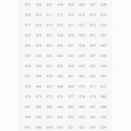
401
402
403
404
405
406
407
408
409
410
411
412
413
414
415
416
417
418
419
420
421
422
423
424
425
426
427
428
429
430
431
432
433
434
435
436
437
438
439
440
441
442
443
444
445
446
447
448
449
450
451
452
453
454
455
456
457
458
459
460
461
462
463
464
465
466
467
468
469
470
471
472
473
474
475
476
477
478
479
480
481
482
483
484
485
486
487
488
489
490
491
492
493
494
495
496
497
498
499
500
501
502
503
504