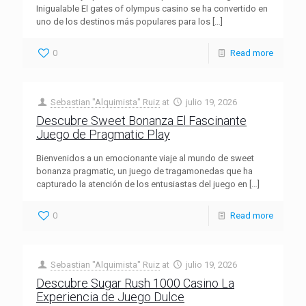
Inigualable El gates of olympus casino se ha convertido en
uno de los destinos más populares para los
[…]
0
Read more
Sebastian "Alquimista" Ruiz
at
julio 19, 2026
Descubre Sweet Bonanza El Fascinante
Juego de Pragmatic Play
Bienvenidos a un emocionante viaje al mundo de sweet
bonanza pragmatic, un juego de tragamonedas que ha
capturado la atención de los entusiastas del juego en
[…]
0
Read more
Sebastian "Alquimista" Ruiz
at
julio 19, 2026
Descubre Sugar Rush 1000 Casino La
Experiencia de Juego Dulce