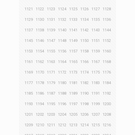
1121
1122
1123
1124
1125
1126
1127
1128
1129
1130
1131
1132
1133
1134
1135
1136
1137
1138
1139
1140
1141
1142
1143
1144
1145
1146
1147
1148
1149
1150
1151
1152
1153
1154
1155
1156
1157
1158
1159
1160
1161
1162
1163
1164
1165
1166
1167
1168
1169
1170
1171
1172
1173
1174
1175
1176
1177
1178
1179
1180
1181
1182
1183
1184
1185
1186
1187
1188
1189
1190
1191
1192
1193
1194
1195
1196
1197
1198
1199
1200
1201
1202
1203
1204
1205
1206
1207
1208
1209
1210
1211
1212
1213
1214
1215
1216