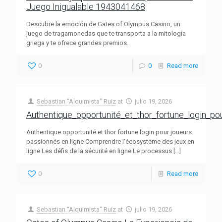
Juego Inigualable 1943041468
Descubre la emoción de Gates of Olympus Casino, un
juego de tragamonedas que te transporta a la mitología
griega y te ofrece grandes premios.
0
0
Read more
Sebastian "Alquimista" Ruiz
at
julio 19, 2026
Authentique_opportunité_et_thor_fortune_login_po
Authentique opportunité et thor fortune login pour joueurs
passionnés en ligne Comprendre l'écosystème des jeux en
ligne Les défis de la sécurité en ligne Le processus
[…]
0
Read more
Sebastian "Alquimista" Ruiz
at
julio 19, 2026