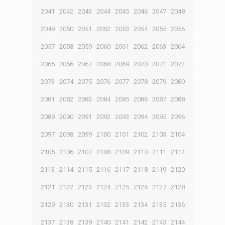
2041
2042
2043
2044
2045
2046
2047
2048
2049
2050
2051
2052
2053
2054
2055
2056
2057
2058
2059
2060
2061
2062
2063
2064
2065
2066
2067
2068
2069
2070
2071
2072
2073
2074
2075
2076
2077
2078
2079
2080
2081
2082
2083
2084
2085
2086
2087
2088
2089
2090
2091
2092
2093
2094
2095
2096
2097
2098
2099
2100
2101
2102
2103
2104
2105
2106
2107
2108
2109
2110
2111
2112
2113
2114
2115
2116
2117
2118
2119
2120
2121
2122
2123
2124
2125
2126
2127
2128
2129
2130
2131
2132
2133
2134
2135
2136
2137
2138
2139
2140
2141
2142
2143
2144