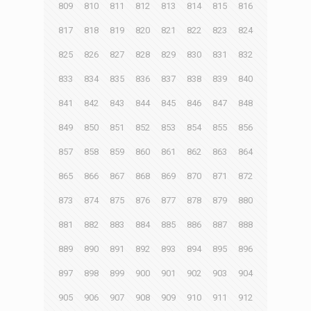
809
810
811
812
813
814
815
816
817
818
819
820
821
822
823
824
825
826
827
828
829
830
831
832
833
834
835
836
837
838
839
840
841
842
843
844
845
846
847
848
849
850
851
852
853
854
855
856
857
858
859
860
861
862
863
864
865
866
867
868
869
870
871
872
873
874
875
876
877
878
879
880
881
882
883
884
885
886
887
888
889
890
891
892
893
894
895
896
897
898
899
900
901
902
903
904
905
906
907
908
909
910
911
912