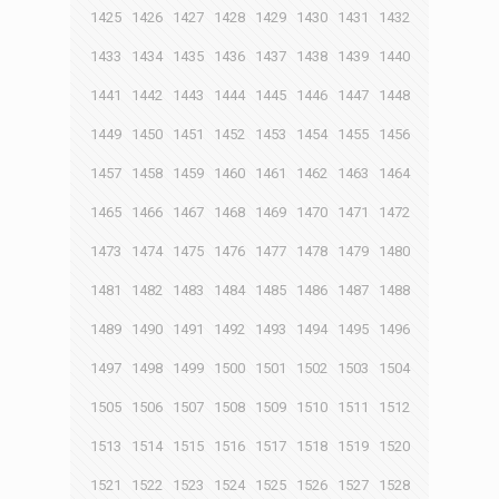
1425
1426
1427
1428
1429
1430
1431
1432
1433
1434
1435
1436
1437
1438
1439
1440
1441
1442
1443
1444
1445
1446
1447
1448
1449
1450
1451
1452
1453
1454
1455
1456
1457
1458
1459
1460
1461
1462
1463
1464
1465
1466
1467
1468
1469
1470
1471
1472
1473
1474
1475
1476
1477
1478
1479
1480
1481
1482
1483
1484
1485
1486
1487
1488
1489
1490
1491
1492
1493
1494
1495
1496
1497
1498
1499
1500
1501
1502
1503
1504
1505
1506
1507
1508
1509
1510
1511
1512
1513
1514
1515
1516
1517
1518
1519
1520
1521
1522
1523
1524
1525
1526
1527
1528