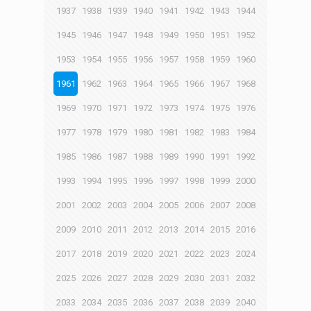
1937
1938
1939
1940
1941
1942
1943
1944
1945
1946
1947
1948
1949
1950
1951
1952
1953
1954
1955
1956
1957
1958
1959
1960
1961
1962
1963
1964
1965
1966
1967
1968
1969
1970
1971
1972
1973
1974
1975
1976
1977
1978
1979
1980
1981
1982
1983
1984
1985
1986
1987
1988
1989
1990
1991
1992
1993
1994
1995
1996
1997
1998
1999
2000
2001
2002
2003
2004
2005
2006
2007
2008
2009
2010
2011
2012
2013
2014
2015
2016
2017
2018
2019
2020
2021
2022
2023
2024
2025
2026
2027
2028
2029
2030
2031
2032
2033
2034
2035
2036
2037
2038
2039
2040