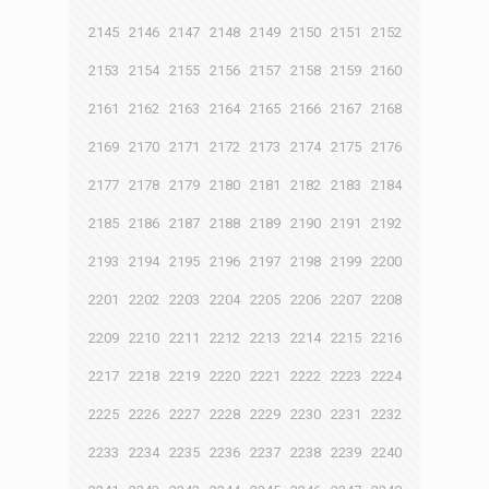
2145
2146
2147
2148
2149
2150
2151
2152
2153
2154
2155
2156
2157
2158
2159
2160
2161
2162
2163
2164
2165
2166
2167
2168
2169
2170
2171
2172
2173
2174
2175
2176
2177
2178
2179
2180
2181
2182
2183
2184
2185
2186
2187
2188
2189
2190
2191
2192
2193
2194
2195
2196
2197
2198
2199
2200
2201
2202
2203
2204
2205
2206
2207
2208
2209
2210
2211
2212
2213
2214
2215
2216
2217
2218
2219
2220
2221
2222
2223
2224
2225
2226
2227
2228
2229
2230
2231
2232
2233
2234
2235
2236
2237
2238
2239
2240