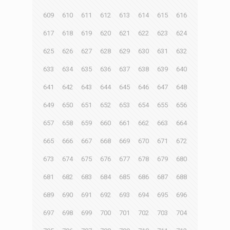
609
610
611
612
613
614
615
616
617
618
619
620
621
622
623
624
625
626
627
628
629
630
631
632
633
634
635
636
637
638
639
640
641
642
643
644
645
646
647
648
649
650
651
652
653
654
655
656
657
658
659
660
661
662
663
664
665
666
667
668
669
670
671
672
673
674
675
676
677
678
679
680
681
682
683
684
685
686
687
688
689
690
691
692
693
694
695
696
697
698
699
700
701
702
703
704