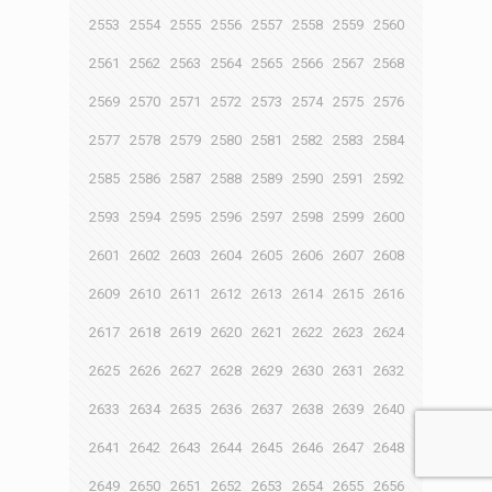
2553
2554
2555
2556
2557
2558
2559
2560
2561
2562
2563
2564
2565
2566
2567
2568
2569
2570
2571
2572
2573
2574
2575
2576
2577
2578
2579
2580
2581
2582
2583
2584
2585
2586
2587
2588
2589
2590
2591
2592
2593
2594
2595
2596
2597
2598
2599
2600
2601
2602
2603
2604
2605
2606
2607
2608
2609
2610
2611
2612
2613
2614
2615
2616
2617
2618
2619
2620
2621
2622
2623
2624
2625
2626
2627
2628
2629
2630
2631
2632
2633
2634
2635
2636
2637
2638
2639
2640
2641
2642
2643
2644
2645
2646
2647
2648
2649
2650
2651
2652
2653
2654
2655
2656