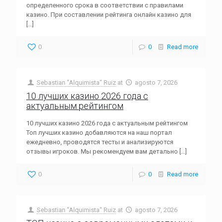
определенного срока в соответствии с правилами
казино. При составлении рейтинга онлайн казино для
[…]
0
0
Read more
Sebastian "Alquimista" Ruiz
at
agosto 7, 2026
10 лучших казино 2026 года с
актуальным рейтингом
10 лучших казино 2026 года с актуальным рейтингом
Топ лучших казино добавляются на наш портал
ежедневно, проводятся тесты и анализируются
отзывы игроков. Мы рекомендуем вам детально
[…]
0
0
Read more
Sebastian "Alquimista" Ruiz
at
agosto 7, 2026