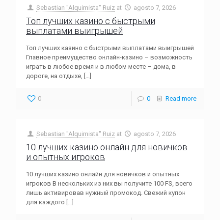
Sebastian "Alquimista" Ruiz
at
agosto 7, 2026
Топ лучших казино с быстрыми
выплатами выигрышей
Топ лучших казино с быстрыми выплатами выигрышей
Главное преимущество онлайн-казино – возможность
играть в любое время и в любом месте – дома, в
дороге, на отдыхе,
[…]
0
0
Read more
Sebastian "Alquimista" Ruiz
at
agosto 7, 2026
10 лучших казино онлайн для новичков
и опытных игроков
10 лучших казино онлайн для новичков и опытных
игроков В нескольких из них вы получите 100 FS, всего
лишь активировав нужный промокод. Свежий купон
для каждого
[…]