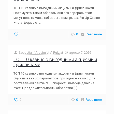
ТОП 10 казино с выгодными акциями и фриспинами
Потому что таким образом они без перерасчетов
могут понять масштаб своего выигрыша. Pin Up Casino
– платформа с
[…]
0
0
Read more
Sebastian "Alquimista" Ruiz
at
agosto 7, 2026
ТОП 10 казино с выгодными акциями и
фриспинами
ТОП 10 казино с выгодными акциями и фриспинами
Один из важных параметров при оценке казино для
составления рейтинга – скорость вывода денег на
счет. Продолжительность обработки
[…]
0
0
Read more