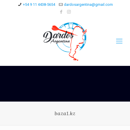
+54 9 11 4438-5654
dardosargentina@gmail.com
baza1.kz