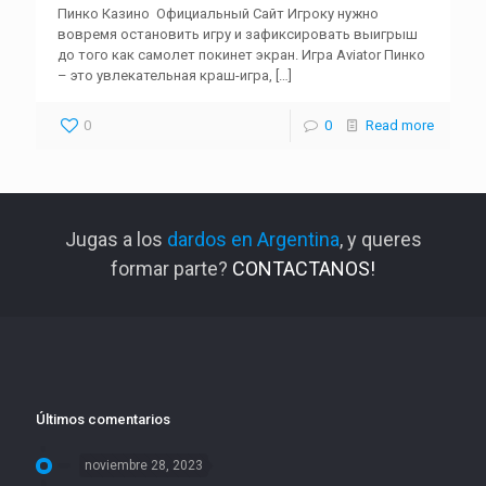
Пинко Казино ️ Официальный Сайт Игроку нужно
вовремя остановить игру и зафиксировать выигрыш
до того как самолет покинет экран. Игра Aviator Пинко
– это увлекательная краш-игра,
[…]
0
0
Read more
Jugas a los
dardos en Argentina
, y queres
formar parte?
CONTACTANOS!
Últimos comentarios
noviembre 28, 2023