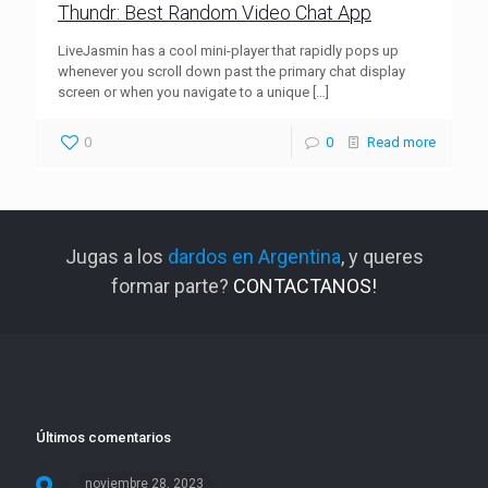
Thundr: Best Random Video Chat App
LiveJasmin has a cool mini-player that rapidly pops up
whenever you scroll down past the primary chat display
screen or when you navigate to a unique
[…]
0
0
Read more
Jugas a los
dardos en Argentina
, y queres
formar parte?
CONTACTANOS!
Últimos comentarios
noviembre 28, 2023