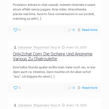
Possiamo entrare in chat casuali, ricevere chiamate e usare
alcuni effetti senza pagare. Azar video chiacchierata
places real-time, face-to-face conversazioni in our pocket,
matching us with
[…]
0
0
Read more
Sebastian "Alquimista" Ruiz
at
enero 26, 2026
Only2chat Com: Die Sichere Und Anonyme
Various Zu Chatroulette
Eine halbe Stunde später wollte mein Vater noch ran, er war
dann auch ca. Intestine, dann machte ich ihn aber sofort
“aus”, ich klappte ihn eben
[…]
0
0
Read more
Sebastian "Alquimista" Ruiz
at
enero 14, 2026