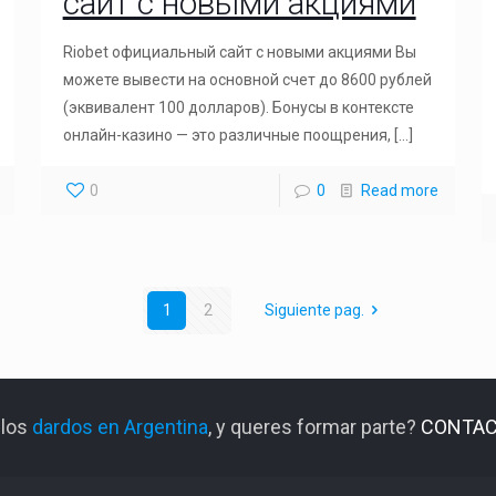
сайт с новыми акциями
Riobet официальный сайт с новыми акциями Вы
можете вывести на основной счет до 8600 рублей
(эквивалент 100 долларов). Бонусы в контексте
онлайн-казино — это различные поощрения,
[…]
0
0
Read more
1
2
Siguiente pag.
 los
dardos en Argentina
, y queres formar parte?
CONTAC