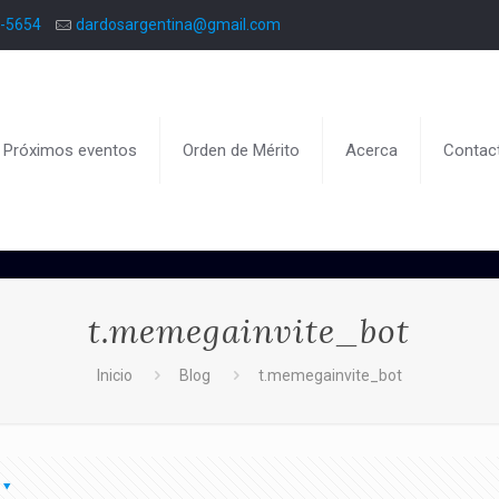
8-5654
dardosargentina@gmail.com
Próximos eventos
Orden de Mérito
Acerca
Contac
t.memegainvite_bot
Inicio
Blog
t.memegainvite_bot