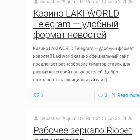
Sebastian "Alquimista" Ruiz
at
junio 2, 2026
Казино LAKI WORLD
Telegram — удобный
формат новостей
Казино LAKI WORLD Telegram — удобный формат
новостей Laki world казино официальный сайт
предлагает разнообразие лимитов ставок для
разных категорий пользователей. Добро
пожаловать на официальный сайт
[…]
0
0
Read more
Sebastian "Alquimista" Ruiz
at
junio 2, 2026
Рабочее зеркало Riobet