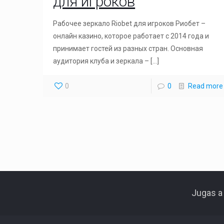
для игроков
Рабочее зеркало Riobet для игроков Риобет –
онлайн казино, которое работает с 2014 года и
принимает гостей из разных стран. Основная
аудитория клуба и зеркала –
[…]
0
0
Read more
Jugas a