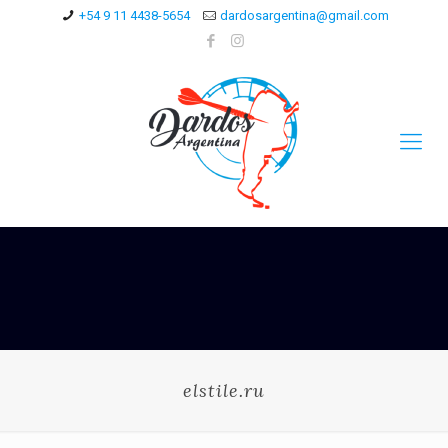
+54 9 11 4438-5654
dardosargentina@gmail.com
elstile.ru