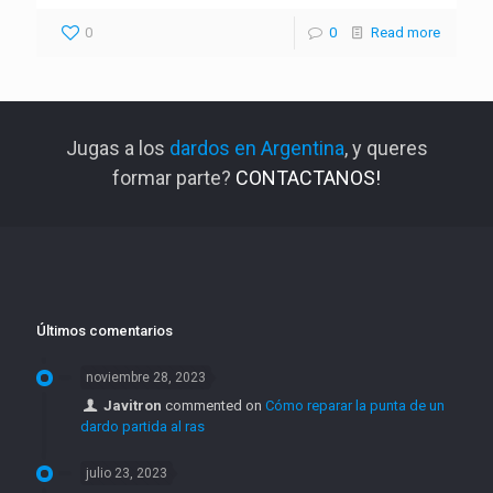
0
0
Read more
Jugas a los
dardos en Argentina
, y queres
formar parte?
CONTACTANOS!
Últimos comentarios
noviembre 28, 2023
Javitron
commented on
Cómo reparar la punta de un
dardo partida al ras
julio 23, 2023