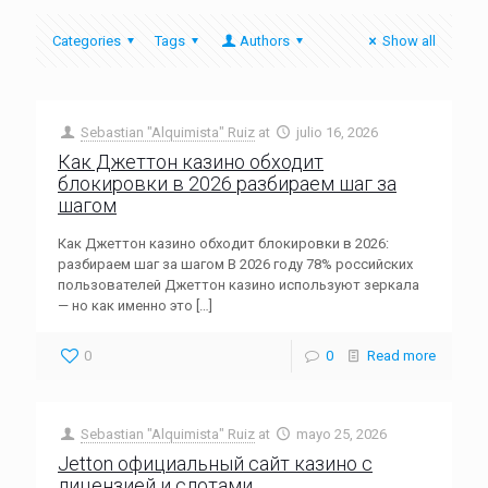
Categories
Tags
Authors
Show all
Sebastian "Alquimista" Ruiz
at
julio 16, 2026
Как Джеттон казино обходит
блокировки в 2026 разбираем шаг за
шагом
Как Джеттон казино обходит блокировки в 2026:
разбираем шаг за шагом В 2026 году 78% российских
пользователей Джеттон казино используют зеркала
— но как именно это
[…]
0
0
Read more
Sebastian "Alquimista" Ruiz
at
mayo 25, 2026
Jetton официальный сайт казино с
лицензией и слотами