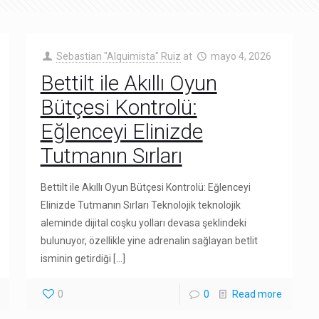
Sebastian "Alquimista" Ruiz
at
mayo 4, 2026
Bettilt ile Akıllı Oyun
Bütçesi Kontrolü:
Eğlenceyi Elinizde
Tutmanın Sırları
Bettilt ile Akıllı Oyun Bütçesi Kontrolü: Eğlenceyi
Elinizde Tutmanın Sırları Teknolojik teknolojik
aleminde dijital coşku yolları devasa şeklindeki
bulunuyor, özellikle yine adrenalin sağlayan betlit
isminin getirdiği
[…]
0
0
Read more