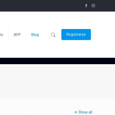
Registrarse
to
APP
Blog
Show all