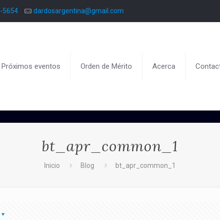
8-5654
dardosargentina@gmail.com
Próximos eventos
Orden de Mérito
Acerca
Contac
bt_apr_common_1
Inicio
Blog
bt_apr_common_1