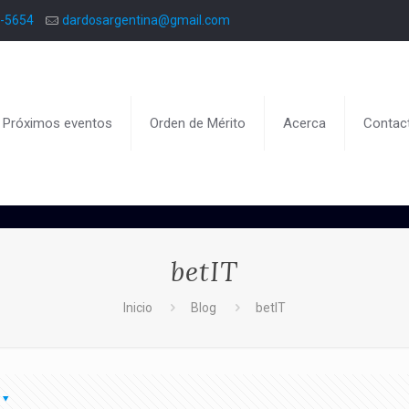
8-5654
dardosargentina@gmail.com
Próximos eventos
Orden de Mérito
Acerca
Contac
betIT
Inicio
Blog
betIT