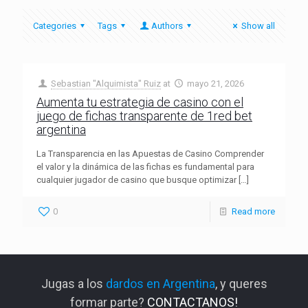
Categories
Tags
Authors
Show all
Sebastian "Alquimista" Ruiz
at
mayo 21, 2026
Aumenta tu estrategia de casino con el
juego de fichas transparente de 1red bet
argentina
La Transparencia en las Apuestas de Casino Comprender
el valor y la dinámica de las fichas es fundamental para
cualquier jugador de casino que busque optimizar
[…]
0
Read more
Jugas a los
dardos en Argentina
, y queres
formar parte?
CONTACTANOS!