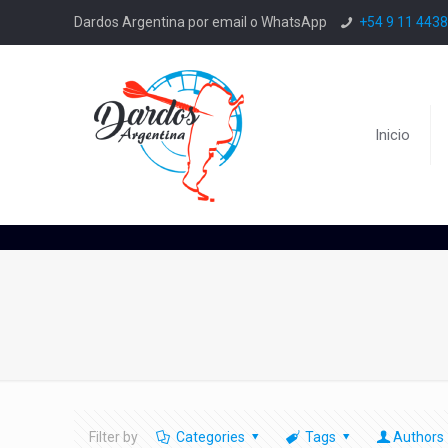
Dardos Argentina por email o WhatsApp
+54 9 11 443
Inicio
Filter by
Categories
Tags
Authors