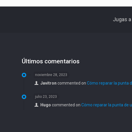
Jugas a
Últimos comentarios
noviembre 28, 2023
Javitron
commented on
Cómo reparar la punta de
julio 23, 2023
Hugo
commented on
Cómo reparar la punta de un