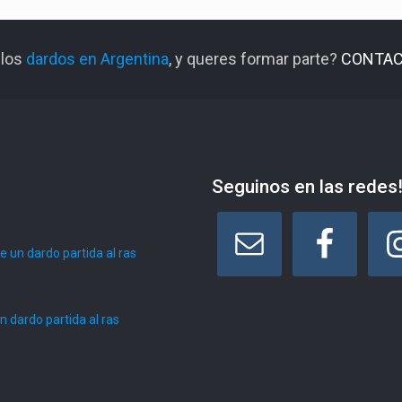
 los
dardos en Argentina
, y queres formar parte?
CONTAC
Seguinos en las redes
 un dardo partida al ras
 dardo partida al ras