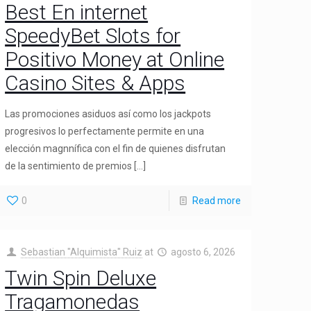
Best En internet
SpeedyBet Slots for
Positivo Money at Online
Casino Sites & Apps
Las promociones asiduos así­ como los jackpots
progresivos lo perfectamente permite en una
elección magnnífica con el fin de quienes disfrutan
de la sentimiento de premios
[…]
0
Read more
Sebastian "Alquimista" Ruiz
at
agosto 6, 2026
Twin Spin Deluxe
Tragamonedas