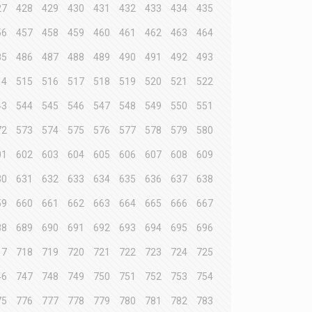
27
428
429
430
431
432
433
434
435
56
457
458
459
460
461
462
463
464
85
486
487
488
489
490
491
492
493
14
515
516
517
518
519
520
521
522
43
544
545
546
547
548
549
550
551
72
573
574
575
576
577
578
579
580
01
602
603
604
605
606
607
608
609
30
631
632
633
634
635
636
637
638
59
660
661
662
663
664
665
666
667
88
689
690
691
692
693
694
695
696
17
718
719
720
721
722
723
724
725
46
747
748
749
750
751
752
753
754
75
776
777
778
779
780
781
782
783