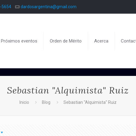
8-5654
dardosargentina@gmail.com
Próximos eventos
Orden de Mérito
Acerca
Contac
Sebastian "Alquimista" Ruiz
Inicio
Blog
Sebastian "Alquimista" Ruiz