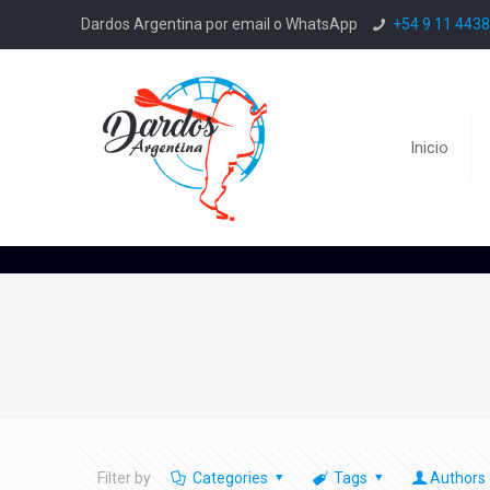
Dardos Argentina por email o WhatsApp
+54 9 11 443
Inicio
Filter by
Categories
Tags
Authors