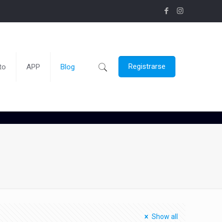
Registrarse
to
APP
Blog
Show all