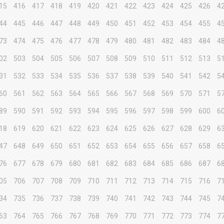
15
416
417
418
419
420
421
422
423
424
425
426
4
44
445
446
447
448
449
450
451
452
453
454
455
4
73
474
475
476
477
478
479
480
481
482
483
484
4
02
503
504
505
506
507
508
509
510
511
512
513
5
31
532
533
534
535
536
537
538
539
540
541
542
5
60
561
562
563
564
565
566
567
568
569
570
571
5
89
590
591
592
593
594
595
596
597
598
599
600
6
18
619
620
621
622
623
624
625
626
627
628
629
6
47
648
649
650
651
652
653
654
655
656
657
658
6
76
677
678
679
680
681
682
683
684
685
686
687
6
05
706
707
708
709
710
711
712
713
714
715
716
7
34
735
736
737
738
739
740
741
742
743
744
745
7
63
764
765
766
767
768
769
770
771
772
773
774
7