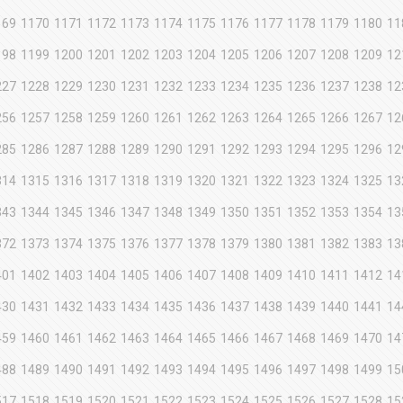
169
1170
1171
1172
1173
1174
1175
1176
1177
1178
1179
1180
11
198
1199
1200
1201
1202
1203
1204
1205
1206
1207
1208
1209
12
227
1228
1229
1230
1231
1232
1233
1234
1235
1236
1237
1238
12
256
1257
1258
1259
1260
1261
1262
1263
1264
1265
1266
1267
12
285
1286
1287
1288
1289
1290
1291
1292
1293
1294
1295
1296
12
314
1315
1316
1317
1318
1319
1320
1321
1322
1323
1324
1325
13
343
1344
1345
1346
1347
1348
1349
1350
1351
1352
1353
1354
13
372
1373
1374
1375
1376
1377
1378
1379
1380
1381
1382
1383
13
401
1402
1403
1404
1405
1406
1407
1408
1409
1410
1411
1412
14
430
1431
1432
1433
1434
1435
1436
1437
1438
1439
1440
1441
14
459
1460
1461
1462
1463
1464
1465
1466
1467
1468
1469
1470
14
488
1489
1490
1491
1492
1493
1494
1495
1496
1497
1498
1499
15
517
1518
1519
1520
1521
1522
1523
1524
1525
1526
1527
1528
15