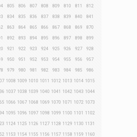
04
805
806
807
808
809
810
811
812
33
834
835
836
837
838
839
840
841
62
863
864
865
866
867
868
869
870
91
892
893
894
895
896
897
898
899
20
921
922
923
924
925
926
927
928
49
950
951
952
953
954
955
956
957
78
979
980
981
982
983
984
985
986
07
1008
1009
1010
1011
1012
1013
1014
1015
36
1037
1038
1039
1040
1041
1042
1043
1044
65
1066
1067
1068
1069
1070
1071
1072
1073
94
1095
1096
1097
1098
1099
1100
1101
1102
23
1124
1125
1126
1127
1128
1129
1130
1131
52
1153
1154
1155
1156
1157
1158
1159
1160