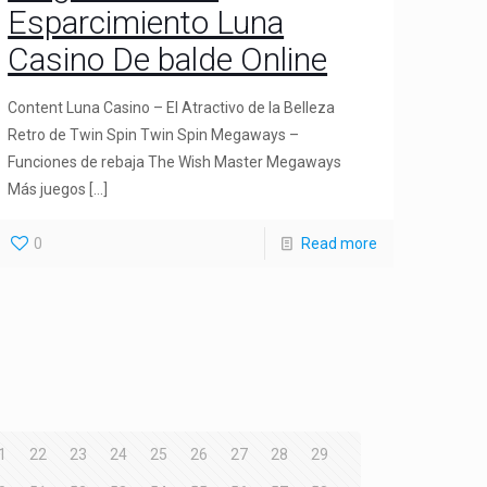
Esparcimiento Luna
Casino De balde Online
Content Luna Casino – El Atractivo de la Belleza
Retro de Twin Spin Twin Spin Megaways –
Funciones de rebaja The Wish Master Megaways
Más juegos
[…]
0
Read more
1
22
23
24
25
26
27
28
29