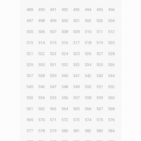
489
490
491
492
493
494
495
496
497
498
499
500
501
502
503
504
505
506
507
508
509
510
511
512
513
514
515
516
517
518
519
520
521
522
523
524
525
526
527
528
529
530
531
532
533
534
535
536
537
538
539
540
541
542
543
544
545
546
547
548
549
550
551
552
553
554
555
556
557
558
559
560
561
562
563
564
565
566
567
568
569
570
571
572
573
574
575
576
577
578
579
580
581
582
583
584