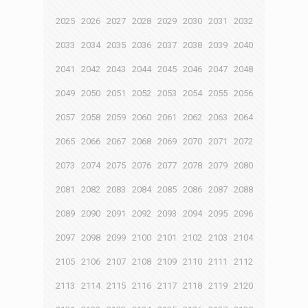
2025
2026
2027
2028
2029
2030
2031
2032
2033
2034
2035
2036
2037
2038
2039
2040
2041
2042
2043
2044
2045
2046
2047
2048
2049
2050
2051
2052
2053
2054
2055
2056
2057
2058
2059
2060
2061
2062
2063
2064
2065
2066
2067
2068
2069
2070
2071
2072
2073
2074
2075
2076
2077
2078
2079
2080
2081
2082
2083
2084
2085
2086
2087
2088
2089
2090
2091
2092
2093
2094
2095
2096
2097
2098
2099
2100
2101
2102
2103
2104
2105
2106
2107
2108
2109
2110
2111
2112
2113
2114
2115
2116
2117
2118
2119
2120