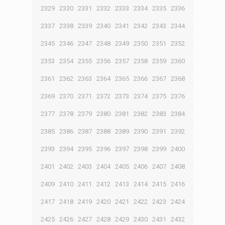
2329
2330
2331
2332
2333
2334
2335
2336
2337
2338
2339
2340
2341
2342
2343
2344
2345
2346
2347
2348
2349
2350
2351
2352
2353
2354
2355
2356
2357
2358
2359
2360
2361
2362
2363
2364
2365
2366
2367
2368
2369
2370
2371
2372
2373
2374
2375
2376
2377
2378
2379
2380
2381
2382
2383
2384
2385
2386
2387
2388
2389
2390
2391
2392
2393
2394
2395
2396
2397
2398
2399
2400
2401
2402
2403
2404
2405
2406
2407
2408
2409
2410
2411
2412
2413
2414
2415
2416
2417
2418
2419
2420
2421
2422
2423
2424
2425
2426
2427
2428
2429
2430
2431
2432