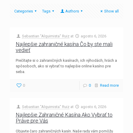
Categories
Tags
Authors
Show all
Sebastian "Alquimista" Ruiz
at
agosto 6, 2026
Najlepšie zahraničné kasína Čo by ste mali
vedieť
Prečítajte si o zahraničných kasínach, ich výhodách, hrách a
spôsoboch, ako si vybrať to najlepšie online kasíno pre
seba.
0
0
Read more
Sebastian "Alquimista" Ruiz
at
agosto 6, 2026
Najlepšie Zahraničné Kasína Ako Vybrať to
Práve pre Vás
Objavte čaro zahraničných kasín. Naše rady vám pomôžu