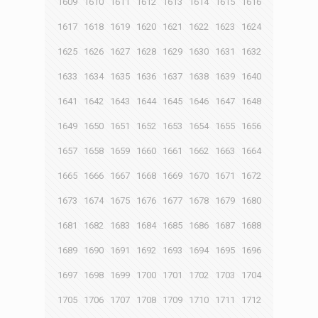
1609
1610
1611
1612
1613
1614
1615
1616
1617
1618
1619
1620
1621
1622
1623
1624
1625
1626
1627
1628
1629
1630
1631
1632
1633
1634
1635
1636
1637
1638
1639
1640
1641
1642
1643
1644
1645
1646
1647
1648
1649
1650
1651
1652
1653
1654
1655
1656
1657
1658
1659
1660
1661
1662
1663
1664
1665
1666
1667
1668
1669
1670
1671
1672
1673
1674
1675
1676
1677
1678
1679
1680
1681
1682
1683
1684
1685
1686
1687
1688
1689
1690
1691
1692
1693
1694
1695
1696
1697
1698
1699
1700
1701
1702
1703
1704
1705
1706
1707
1708
1709
1710
1711
1712