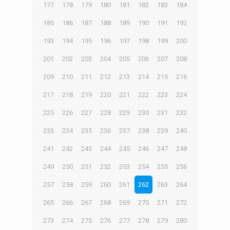
177
178
179
180
181
182
183
184
185
186
187
188
189
190
191
192
193
194
195
196
197
198
199
200
201
202
203
204
205
206
207
208
209
210
211
212
213
214
215
216
217
218
219
220
221
222
223
224
225
226
227
228
229
230
231
232
233
234
235
236
237
238
239
240
241
242
243
244
245
246
247
248
249
250
251
252
253
254
255
256
257
258
259
260
261
262
263
264
265
266
267
268
269
270
271
272
273
274
275
276
277
278
279
280