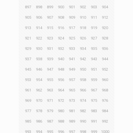
897
898
899
900
901
902
903
904
905
906
907
908
909
910
911
912
913
914
915
916
917
918
919
920
921
922
923
924
925
926
927
928
929
930
931
932
933
934
935
936
937
938
939
940
941
942
943
944
945
946
947
948
949
950
951
952
953
954
955
956
957
958
959
960
961
962
963
964
965
966
967
968
969
970
971
972
973
974
975
976
977
978
979
980
981
982
983
984
985
986
987
988
989
990
991
992
993
994
995
996
997
998
999
1000