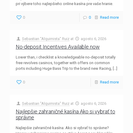
pri výbere toho najlepšieho online kasína pre vaše hranie.
0
0
Read more
Sebastian "Alquimista" Ruiz
at
agosto 6, 2026
No-deposit Incentives Available now
Lower than, i checklist a knowledgeable no-deposit totally
free revolves casinos, together with offers on common
ports including Huge Bass Trip to the brand new Racing,
[…]
0
Read more
Sebastian "Alquimista" Ruiz
at
agosto 6, 2026
Najlepšie zahraničné kasína Ako si vybrať to
správne
Najlepšie zahraničné kasína: Ako si vybrať to správne?