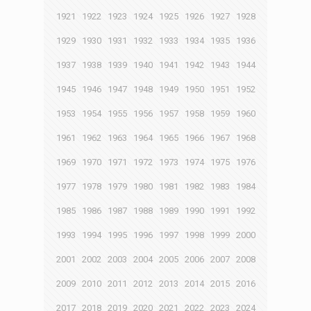
1921
1922
1923
1924
1925
1926
1927
1928
1929
1930
1931
1932
1933
1934
1935
1936
1937
1938
1939
1940
1941
1942
1943
1944
1945
1946
1947
1948
1949
1950
1951
1952
1953
1954
1955
1956
1957
1958
1959
1960
1961
1962
1963
1964
1965
1966
1967
1968
1969
1970
1971
1972
1973
1974
1975
1976
1977
1978
1979
1980
1981
1982
1983
1984
1985
1986
1987
1988
1989
1990
1991
1992
1993
1994
1995
1996
1997
1998
1999
2000
2001
2002
2003
2004
2005
2006
2007
2008
2009
2010
2011
2012
2013
2014
2015
2016
2017
2018
2019
2020
2021
2022
2023
2024