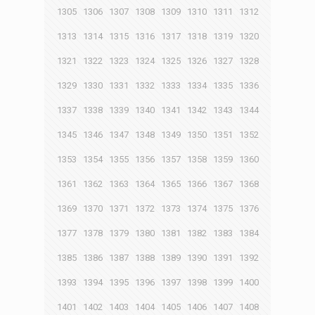
1305
1306
1307
1308
1309
1310
1311
1312
1313
1314
1315
1316
1317
1318
1319
1320
1321
1322
1323
1324
1325
1326
1327
1328
1329
1330
1331
1332
1333
1334
1335
1336
1337
1338
1339
1340
1341
1342
1343
1344
1345
1346
1347
1348
1349
1350
1351
1352
1353
1354
1355
1356
1357
1358
1359
1360
1361
1362
1363
1364
1365
1366
1367
1368
1369
1370
1371
1372
1373
1374
1375
1376
1377
1378
1379
1380
1381
1382
1383
1384
1385
1386
1387
1388
1389
1390
1391
1392
1393
1394
1395
1396
1397
1398
1399
1400
1401
1402
1403
1404
1405
1406
1407
1408