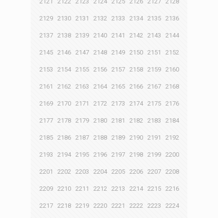
2121
2122
2123
2124
2125
2126
2127
2128
2129
2130
2131
2132
2133
2134
2135
2136
2137
2138
2139
2140
2141
2142
2143
2144
2145
2146
2147
2148
2149
2150
2151
2152
2153
2154
2155
2156
2157
2158
2159
2160
2161
2162
2163
2164
2165
2166
2167
2168
2169
2170
2171
2172
2173
2174
2175
2176
2177
2178
2179
2180
2181
2182
2183
2184
2185
2186
2187
2188
2189
2190
2191
2192
2193
2194
2195
2196
2197
2198
2199
2200
2201
2202
2203
2204
2205
2206
2207
2208
2209
2210
2211
2212
2213
2214
2215
2216
2217
2218
2219
2220
2221
2222
2223
2224