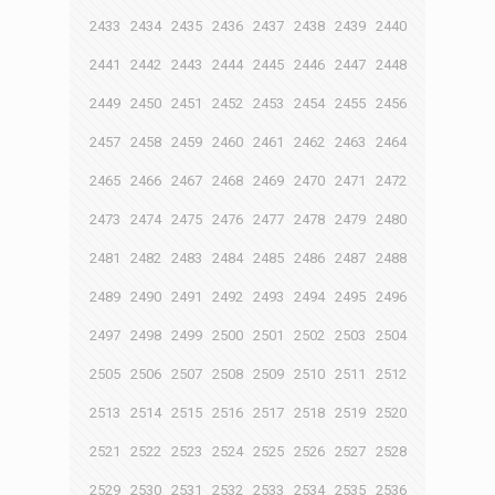
2433
2434
2435
2436
2437
2438
2439
2440
2441
2442
2443
2444
2445
2446
2447
2448
2449
2450
2451
2452
2453
2454
2455
2456
2457
2458
2459
2460
2461
2462
2463
2464
2465
2466
2467
2468
2469
2470
2471
2472
2473
2474
2475
2476
2477
2478
2479
2480
2481
2482
2483
2484
2485
2486
2487
2488
2489
2490
2491
2492
2493
2494
2495
2496
2497
2498
2499
2500
2501
2502
2503
2504
2505
2506
2507
2508
2509
2510
2511
2512
2513
2514
2515
2516
2517
2518
2519
2520
2521
2522
2523
2524
2525
2526
2527
2528
2529
2530
2531
2532
2533
2534
2535
2536