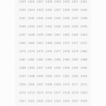
2425
2426
2427
2428
2429
2430
2431
2432
2433
2434
2435
2436
2437
2438
2439
2440
2441
2442
2443
2444
2445
2446
2447
2448
2449
2450
2451
2452
2453
2454
2455
2456
2457
2458
2459
2460
2461
2462
2463
2464
2465
2466
2467
2468
2469
2470
2471
2472
2473
2474
2475
2476
2477
2478
2479
2480
2481
2482
2483
2484
2485
2486
2487
2488
2489
2490
2491
2492
2493
2494
2495
2496
2497
2498
2499
2500
2501
2502
2503
2504
2505
2506
2507
2508
2509
2510
2511
2512
2513
2514
2515
2516
2517
2518
2519
2520
2521
2522
2523
2524
2525
2526
2527
2528