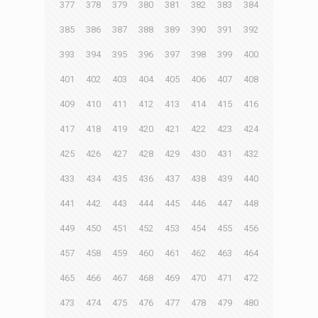
377
378
379
380
381
382
383
384
385
386
387
388
389
390
391
392
393
394
395
396
397
398
399
400
401
402
403
404
405
406
407
408
409
410
411
412
413
414
415
416
417
418
419
420
421
422
423
424
425
426
427
428
429
430
431
432
433
434
435
436
437
438
439
440
441
442
443
444
445
446
447
448
449
450
451
452
453
454
455
456
457
458
459
460
461
462
463
464
465
466
467
468
469
470
471
472
473
474
475
476
477
478
479
480