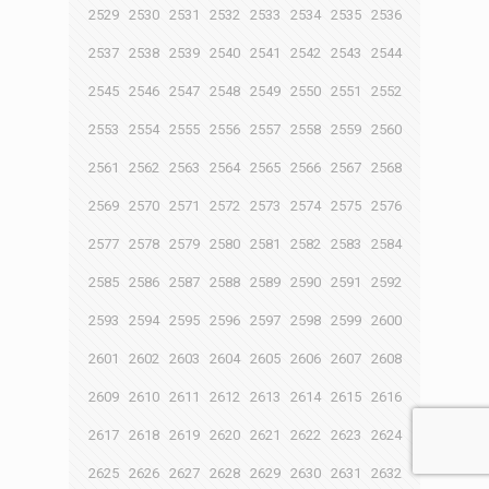
2529
2530
2531
2532
2533
2534
2535
2536
2537
2538
2539
2540
2541
2542
2543
2544
2545
2546
2547
2548
2549
2550
2551
2552
2553
2554
2555
2556
2557
2558
2559
2560
2561
2562
2563
2564
2565
2566
2567
2568
2569
2570
2571
2572
2573
2574
2575
2576
2577
2578
2579
2580
2581
2582
2583
2584
2585
2586
2587
2588
2589
2590
2591
2592
2593
2594
2595
2596
2597
2598
2599
2600
2601
2602
2603
2604
2605
2606
2607
2608
2609
2610
2611
2612
2613
2614
2615
2616
2617
2618
2619
2620
2621
2622
2623
2624
2625
2626
2627
2628
2629
2630
2631
2632