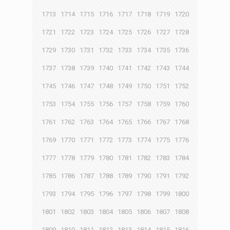
1713
1714
1715
1716
1717
1718
1719
1720
1721
1722
1723
1724
1725
1726
1727
1728
1729
1730
1731
1732
1733
1734
1735
1736
1737
1738
1739
1740
1741
1742
1743
1744
1745
1746
1747
1748
1749
1750
1751
1752
1753
1754
1755
1756
1757
1758
1759
1760
1761
1762
1763
1764
1765
1766
1767
1768
1769
1770
1771
1772
1773
1774
1775
1776
1777
1778
1779
1780
1781
1782
1783
1784
1785
1786
1787
1788
1789
1790
1791
1792
1793
1794
1795
1796
1797
1798
1799
1800
1801
1802
1803
1804
1805
1806
1807
1808
1809
1810
1811
1812
1813
1814
1815
1816