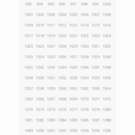
993
994
995
996
997
998
999
1000
1001
1002
1003
1004
1005
1006
1007
1008
1009
1010
1011
1012
1013
1014
1015
1016
1017
1018
1019
1020
1021
1022
1023
1024
1025
1026
1027
1028
1029
1030
1031
1032
1033
1034
1035
1036
1037
1038
1039
1040
1041
1042
1043
1044
1045
1046
1047
1048
1049
1050
1051
1052
1053
1054
1055
1056
1057
1058
1059
1060
1061
1062
1063
1064
1065
1066
1067
1068
1069
1070
1071
1072
1073
1074
1075
1076
1077
1078
1079
1080
1081
1082
1083
1084
1085
1086
1087
1088
1089
1090
1091
1092
1093
1094
1095
1096