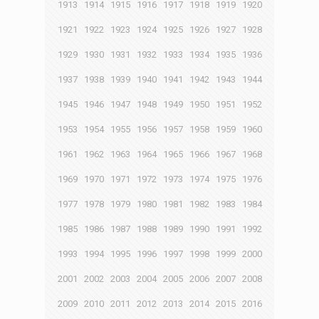
1913
1914
1915
1916
1917
1918
1919
1920
1921
1922
1923
1924
1925
1926
1927
1928
1929
1930
1931
1932
1933
1934
1935
1936
1937
1938
1939
1940
1941
1942
1943
1944
1945
1946
1947
1948
1949
1950
1951
1952
1953
1954
1955
1956
1957
1958
1959
1960
1961
1962
1963
1964
1965
1966
1967
1968
1969
1970
1971
1972
1973
1974
1975
1976
1977
1978
1979
1980
1981
1982
1983
1984
1985
1986
1987
1988
1989
1990
1991
1992
1993
1994
1995
1996
1997
1998
1999
2000
2001
2002
2003
2004
2005
2006
2007
2008
2009
2010
2011
2012
2013
2014
2015
2016