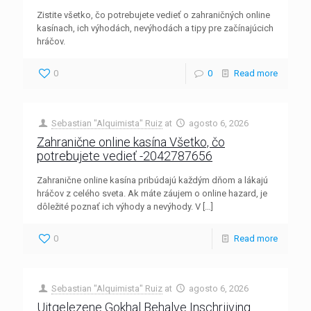
Zistite všetko, čo potrebujete vedieť o zahraničných online
kasínach, ich výhodách, nevýhodách a tipy pre začínajúcich
hráčov.
0
0
Read more
Sebastian "Alquimista" Ruiz
at
agosto 6, 2026
Zahranične online kasína Všetko, čo
potrebujete vedieť -2042787656
Zahranične online kasína pribúdajú každým dňom a lákajú
hráčov z celého sveta. Ak máte záujem o online hazard, je
dôležité poznať ich výhody a nevýhody. V
[…]
0
Read more
Sebastian "Alquimista" Ruiz
at
agosto 6, 2026
Uitgelezene Gokhal Behalve Inschrijving