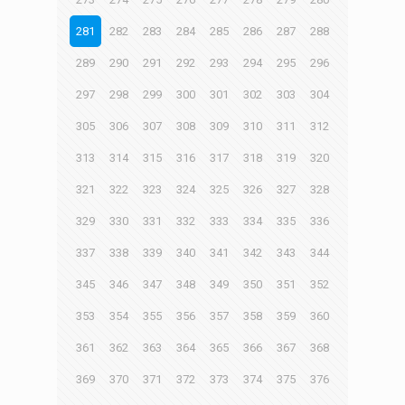
281
282
283
284
285
286
287
288
289
290
291
292
293
294
295
296
297
298
299
300
301
302
303
304
305
306
307
308
309
310
311
312
313
314
315
316
317
318
319
320
321
322
323
324
325
326
327
328
329
330
331
332
333
334
335
336
337
338
339
340
341
342
343
344
345
346
347
348
349
350
351
352
353
354
355
356
357
358
359
360
361
362
363
364
365
366
367
368
369
370
371
372
373
374
375
376