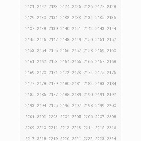
2121
2122
2123
2124
2125
2126
2127
2128
2129
2130
2131
2132
2133
2134
2135
2136
2137
2138
2139
2140
2141
2142
2143
2144
2145
2146
2147
2148
2149
2150
2151
2152
2153
2154
2155
2156
2157
2158
2159
2160
2161
2162
2163
2164
2165
2166
2167
2168
2169
2170
2171
2172
2173
2174
2175
2176
2177
2178
2179
2180
2181
2182
2183
2184
2185
2186
2187
2188
2189
2190
2191
2192
2193
2194
2195
2196
2197
2198
2199
2200
2201
2202
2203
2204
2205
2206
2207
2208
2209
2210
2211
2212
2213
2214
2215
2216
2217
2218
2219
2220
2221
2222
2223
2224