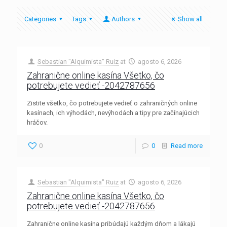
Categories
Tags
Authors
Show all
Sebastian "Alquimista" Ruiz
at
agosto 6, 2026
Zahranične online kasína Všetko, čo
potrebujete vedieť -2042787656
Zistite všetko, čo potrebujete vedieť o zahraničných online
kasínach, ich výhodách, nevýhodách a tipy pre začínajúcich
hráčov.
0
0
Read more
Sebastian "Alquimista" Ruiz
at
agosto 6, 2026
Zahranične online kasína Všetko, čo
potrebujete vedieť -2042787656
Zahranične online kasína pribúdajú každým dňom a lákajú