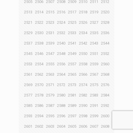
2505
2506
2507
2508
2509
2510
2511
2512
2513
2514
2515
2516
2517
2518
2519
2520
2521
2522
2523
2524
2525
2526
2527
2528
2529
2530
2531
2532
2533
2534
2535
2536
2537
2538
2539
2540
2541
2542
2543
2544
2545
2546
2547
2548
2549
2550
2551
2552
2553
2554
2555
2556
2557
2558
2559
2560
2561
2562
2563
2564
2565
2566
2567
2568
2569
2570
2571
2572
2573
2574
2575
2576
2577
2578
2579
2580
2581
2582
2583
2584
2585
2586
2587
2588
2589
2590
2591
2592
2593
2594
2595
2596
2597
2598
2599
2600
2601
2602
2603
2604
2605
2606
2607
2608