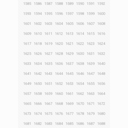
1585
1586
1587
1588
1589
1590
1591
1592
1593
1594
1595
1596
1597
1598
1599
1600
1601
1602
1603
1604
1605
1606
1607
1608
1609
1610
1611
1612
1613
1614
1615
1616
1617
1618
1619
1620
1621
1622
1623
1624
1625
1626
1627
1628
1629
1630
1631
1632
1633
1634
1635
1636
1637
1638
1639
1640
1641
1642
1643
1644
1645
1646
1647
1648
1649
1650
1651
1652
1653
1654
1655
1656
1657
1658
1659
1660
1661
1662
1663
1664
1665
1666
1667
1668
1669
1670
1671
1672
1673
1674
1675
1676
1677
1678
1679
1680
1681
1682
1683
1684
1685
1686
1687
1688