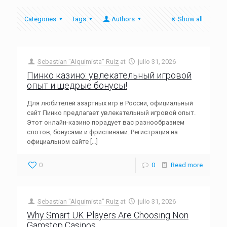
Categories
Tags
Authors
Show all
Sebastian "Alquimista" Ruiz
at
julio 31, 2026
Пинко казино: увлекательный игровой
опыт и щедрые бонусы!
Для любителей азартных игр в России, официальный
сайт Пинко предлагает увлекательный игровой опыт.
Этот онлайн-казино порадует вас разнообразием
слотов, бонусами и фриспинами. Регистрация на
официальном сайте
[…]
0
0
Read more
Sebastian "Alquimista" Ruiz
at
julio 31, 2026
Why Smart UK Players Are Choosing Non
Gamstop Casinos