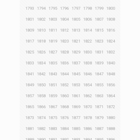
1793
1794
1795
1796
1797
1798
1799
1800
1801
1802
1803
1804
1805
1806
1807
1808
1809
1810
1811
1812
1813
1814
1815
1816
1817
1818
1819
1820
1821
1822
1823
1824
1825
1826
1827
1828
1829
1830
1831
1832
1833
1834
1835
1836
1837
1838
1839
1840
1841
1842
1843
1844
1845
1846
1847
1848
1849
1850
1851
1852
1853
1854
1855
1856
1857
1858
1859
1860
1861
1862
1863
1864
1865
1866
1867
1868
1869
1870
1871
1872
1873
1874
1875
1876
1877
1878
1879
1880
1881
1882
1883
1884
1885
1886
1887
1888
1889
1890
1891
1892
1893
1894
1895
1896