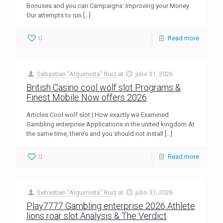
Bonuses and you can Campaigns: Improving your Money
Our attempts to run
[…]
0
Read more
Sebastian "Alquimista" Ruiz
at
julio 31, 2026
British Casino cool wolf slot Programs &
Finest Mobile Now offers 2026
Articles Cool wolf slot | How exactly we Examined
Gambling enterprise Applications in the united kingdom At
the same time, there’s and you should not install
[…]
0
Read more
Sebastian "Alquimista" Ruiz
at
julio 31, 2026
Play7777 Gambling enterprise 2026 Athlete
lions roar slot Analysis & The Verdict