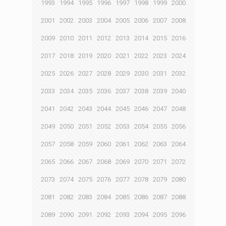
1993
1994
1995
1996
1997
1998
1999
2000
2001
2002
2003
2004
2005
2006
2007
2008
2009
2010
2011
2012
2013
2014
2015
2016
2017
2018
2019
2020
2021
2022
2023
2024
2025
2026
2027
2028
2029
2030
2031
2032
2033
2034
2035
2036
2037
2038
2039
2040
2041
2042
2043
2044
2045
2046
2047
2048
2049
2050
2051
2052
2053
2054
2055
2056
2057
2058
2059
2060
2061
2062
2063
2064
2065
2066
2067
2068
2069
2070
2071
2072
2073
2074
2075
2076
2077
2078
2079
2080
2081
2082
2083
2084
2085
2086
2087
2088
2089
2090
2091
2092
2093
2094
2095
2096