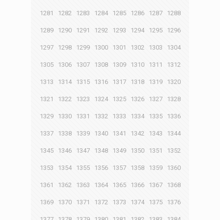
1281
1282
1283
1284
1285
1286
1287
1288
1289
1290
1291
1292
1293
1294
1295
1296
1297
1298
1299
1300
1301
1302
1303
1304
1305
1306
1307
1308
1309
1310
1311
1312
1313
1314
1315
1316
1317
1318
1319
1320
1321
1322
1323
1324
1325
1326
1327
1328
1329
1330
1331
1332
1333
1334
1335
1336
1337
1338
1339
1340
1341
1342
1343
1344
1345
1346
1347
1348
1349
1350
1351
1352
1353
1354
1355
1356
1357
1358
1359
1360
1361
1362
1363
1364
1365
1366
1367
1368
1369
1370
1371
1372
1373
1374
1375
1376
1377
1378
1379
1380
1381
1382
1383
1384