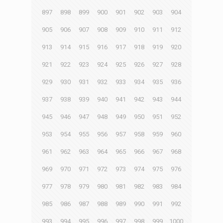
897
898
899
900
901
902
903
904
905
906
907
908
909
910
911
912
913
914
915
916
917
918
919
920
921
922
923
924
925
926
927
928
929
930
931
932
933
934
935
936
937
938
939
940
941
942
943
944
945
946
947
948
949
950
951
952
953
954
955
956
957
958
959
960
961
962
963
964
965
966
967
968
969
970
971
972
973
974
975
976
977
978
979
980
981
982
983
984
985
986
987
988
989
990
991
992
993
994
995
996
997
998
999
1000