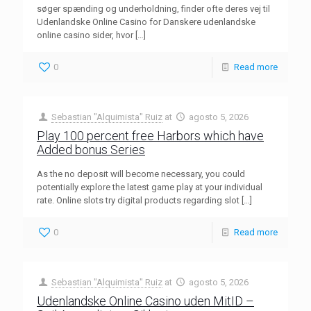
søger spænding og underholdning, finder ofte deres vej til
Udenlandske Online Casino for Danskere udenlandske
online casino sider, hvor
[…]
0
Read more
Sebastian "Alquimista" Ruiz
at
agosto 5, 2026
Play 100 percent free Harbors which have
Added bonus Series
As the no deposit will become necessary, you could
potentially explore the latest game play at your individual
rate. Online slots try digital products regarding slot
[…]
0
Read more
Sebastian "Alquimista" Ruiz
at
agosto 5, 2026
Udenlandske Online Casino uden MitID –