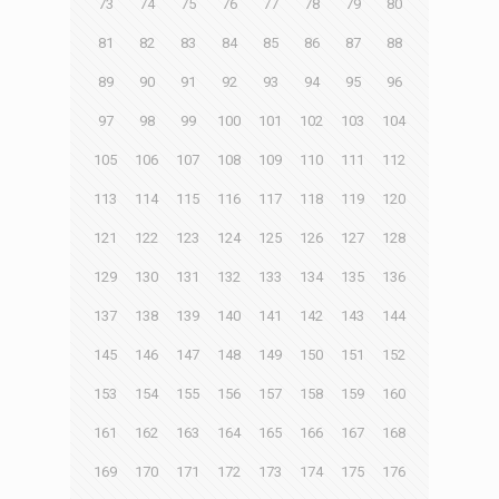
73
74
75
76
77
78
79
80
81
82
83
84
85
86
87
88
89
90
91
92
93
94
95
96
97
98
99
100
101
102
103
104
105
106
107
108
109
110
111
112
113
114
115
116
117
118
119
120
121
122
123
124
125
126
127
128
129
130
131
132
133
134
135
136
137
138
139
140
141
142
143
144
145
146
147
148
149
150
151
152
153
154
155
156
157
158
159
160
161
162
163
164
165
166
167
168
169
170
171
172
173
174
175
176