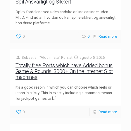
Spil Ansvarligt og Sikkert
Oplev fordelene ved udenlandske online casinoer uden
MitID. Find ud af, hvordan du kan spille sikkert og ansvarligt
hos disse platforme.
0
0
Read more
Sebastian "Alquimista" Ruiz
at
agosto 5, 2026
Totally free Ports which have Added bonus
Game & Rounds: 3000+ On the internet Slot
machines
It’s a good respin in which you can choose which reels or
icons is sticky. This is exactly including a common means
for jackpot games to
[…]
0
Read more