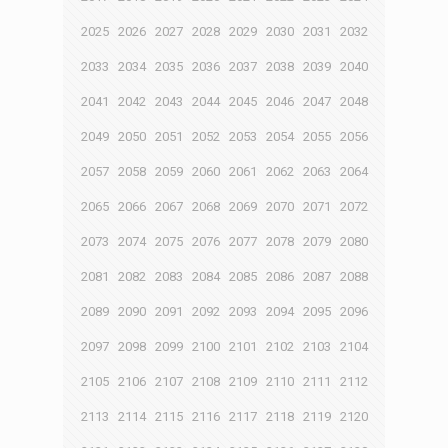
2025
2026
2027
2028
2029
2030
2031
2032
2033
2034
2035
2036
2037
2038
2039
2040
2041
2042
2043
2044
2045
2046
2047
2048
2049
2050
2051
2052
2053
2054
2055
2056
2057
2058
2059
2060
2061
2062
2063
2064
2065
2066
2067
2068
2069
2070
2071
2072
2073
2074
2075
2076
2077
2078
2079
2080
2081
2082
2083
2084
2085
2086
2087
2088
2089
2090
2091
2092
2093
2094
2095
2096
2097
2098
2099
2100
2101
2102
2103
2104
2105
2106
2107
2108
2109
2110
2111
2112
2113
2114
2115
2116
2117
2118
2119
2120