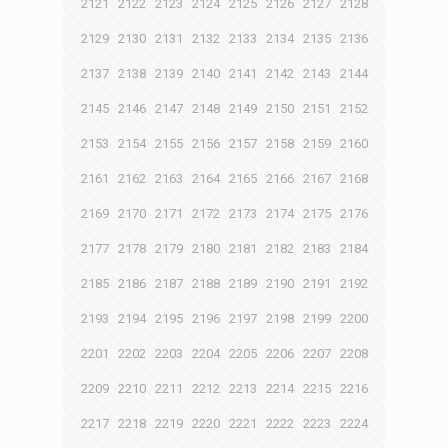
2121
2122
2123
2124
2125
2126
2127
2128
2129
2130
2131
2132
2133
2134
2135
2136
2137
2138
2139
2140
2141
2142
2143
2144
2145
2146
2147
2148
2149
2150
2151
2152
2153
2154
2155
2156
2157
2158
2159
2160
2161
2162
2163
2164
2165
2166
2167
2168
2169
2170
2171
2172
2173
2174
2175
2176
2177
2178
2179
2180
2181
2182
2183
2184
2185
2186
2187
2188
2189
2190
2191
2192
2193
2194
2195
2196
2197
2198
2199
2200
2201
2202
2203
2204
2205
2206
2207
2208
2209
2210
2211
2212
2213
2214
2215
2216
2217
2218
2219
2220
2221
2222
2223
2224