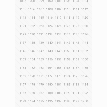
1097
1098
1099
1100
1101
1102
1103
1104
1105
1106
1107
1108
1109
1110
1111
1112
1113
1114
1115
1116
1117
1118
1119
1120
1121
1122
1123
1124
1125
1126
1127
1128
1129
1130
1131
1132
1133
1134
1135
1136
1137
1138
1139
1140
1141
1142
1143
1144
1145
1146
1147
1148
1149
1150
1151
1152
1153
1154
1155
1156
1157
1158
1159
1160
1161
1162
1163
1164
1165
1166
1167
1168
1169
1170
1171
1172
1173
1174
1175
1176
1177
1178
1179
1180
1181
1182
1183
1184
1185
1186
1187
1188
1189
1190
1191
1192
1193
1194
1195
1196
1197
1198
1199
1200