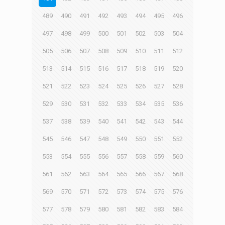
489
490
491
492
493
494
495
496
497
498
499
500
501
502
503
504
505
506
507
508
509
510
511
512
513
514
515
516
517
518
519
520
521
522
523
524
525
526
527
528
529
530
531
532
533
534
535
536
537
538
539
540
541
542
543
544
545
546
547
548
549
550
551
552
553
554
555
556
557
558
559
560
561
562
563
564
565
566
567
568
569
570
571
572
573
574
575
576
577
578
579
580
581
582
583
584