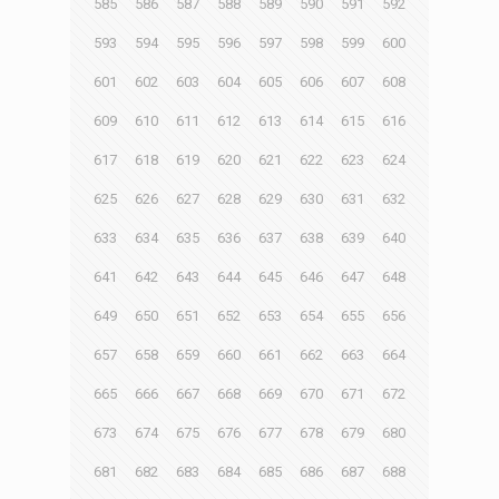
585
586
587
588
589
590
591
592
593
594
595
596
597
598
599
600
601
602
603
604
605
606
607
608
609
610
611
612
613
614
615
616
617
618
619
620
621
622
623
624
625
626
627
628
629
630
631
632
633
634
635
636
637
638
639
640
641
642
643
644
645
646
647
648
649
650
651
652
653
654
655
656
657
658
659
660
661
662
663
664
665
666
667
668
669
670
671
672
673
674
675
676
677
678
679
680
681
682
683
684
685
686
687
688