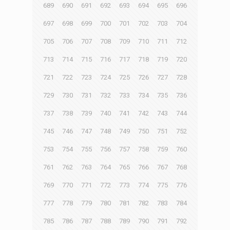
689
690
691
692
693
694
695
696
697
698
699
700
701
702
703
704
705
706
707
708
709
710
711
712
713
714
715
716
717
718
719
720
721
722
723
724
725
726
727
728
729
730
731
732
733
734
735
736
737
738
739
740
741
742
743
744
745
746
747
748
749
750
751
752
753
754
755
756
757
758
759
760
761
762
763
764
765
766
767
768
769
770
771
772
773
774
775
776
777
778
779
780
781
782
783
784
785
786
787
788
789
790
791
792