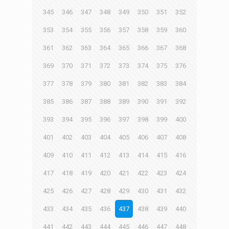
345
346
347
348
349
350
351
352
353
354
355
356
357
358
359
360
361
362
363
364
365
366
367
368
369
370
371
372
373
374
375
376
377
378
379
380
381
382
383
384
385
386
387
388
389
390
391
392
393
394
395
396
397
398
399
400
401
402
403
404
405
406
407
408
409
410
411
412
413
414
415
416
417
418
419
420
421
422
423
424
425
426
427
428
429
430
431
432
433
434
435
436
437
438
439
440
441
442
443
444
445
446
447
448