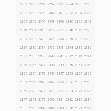
2289
2290
2291
2292
2293
2294
2295
2296
2297
2298
2299
2300
2301
2302
2303
2304
2305
2306
2307
2308
2309
2310
2311
2312
2313
2314
2315
2316
2317
2318
2319
2320
2321
2322
2323
2324
2325
2326
2327
2328
2329
2330
2331
2332
2333
2334
2335
2336
2337
2338
2339
2340
2341
2342
2343
2344
2345
2346
2347
2348
2349
2350
2351
2352
2353
2354
2355
2356
2357
2358
2359
2360
2361
2362
2363
2364
2365
2366
2367
2368
2369
2370
2371
2372
2373
2374
2375
2376
2377
2378
2379
2380
2381
2382
2383
2384
2385
2386
2387
2388
2389
2390
2391
2392