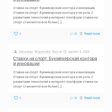
Ставки на спорт: Букмекерская контора и инновации
Ставки на спорт: Букмекерская контора и ее роль С
развитием технологий и интернет-платформ ставки на
спорт становятся все более
[…]
0
0
Read more
Sebastian "Alquimista" Ruiz
at
agosto 4, 2026
Ставки на спорт: Букмекерская контора
и инновации
Ставки на спорт: Букмекерская контора и инновации
Ставки на спорт: Букмекерская контора и ее роль С
развитием технологий и интернет-платформ ставки на
спорт становятся все более
[…]
0
0
Read more