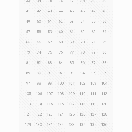
33
34
35
36
37
38
39
40
41
42
43
44
45
46
47
48
49
50
51
52
53
54
55
56
57
58
59
60
61
62
63
64
65
66
67
68
69
70
71
72
73
74
75
76
77
78
79
80
81
82
83
84
85
86
87
88
89
90
91
92
93
94
95
96
97
98
99
100
101
102
103
104
105
106
107
108
109
110
111
112
113
114
115
116
117
118
119
120
121
122
123
124
125
126
127
128
129
130
131
132
133
134
135
136