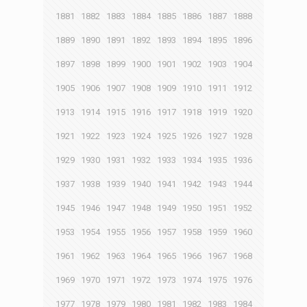
1881
1882
1883
1884
1885
1886
1887
1888
1889
1890
1891
1892
1893
1894
1895
1896
1897
1898
1899
1900
1901
1902
1903
1904
1905
1906
1907
1908
1909
1910
1911
1912
1913
1914
1915
1916
1917
1918
1919
1920
1921
1922
1923
1924
1925
1926
1927
1928
1929
1930
1931
1932
1933
1934
1935
1936
1937
1938
1939
1940
1941
1942
1943
1944
1945
1946
1947
1948
1949
1950
1951
1952
1953
1954
1955
1956
1957
1958
1959
1960
1961
1962
1963
1964
1965
1966
1967
1968
1969
1970
1971
1972
1973
1974
1975
1976
1977
1978
1979
1980
1981
1982
1983
1984