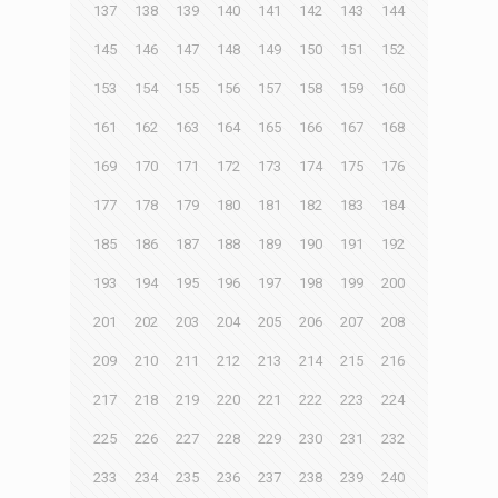
137
138
139
140
141
142
143
144
145
146
147
148
149
150
151
152
153
154
155
156
157
158
159
160
161
162
163
164
165
166
167
168
169
170
171
172
173
174
175
176
177
178
179
180
181
182
183
184
185
186
187
188
189
190
191
192
193
194
195
196
197
198
199
200
201
202
203
204
205
206
207
208
209
210
211
212
213
214
215
216
217
218
219
220
221
222
223
224
225
226
227
228
229
230
231
232
233
234
235
236
237
238
239
240