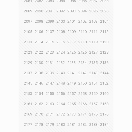
2081
2082
2083
2084
2085
2086
2087
2088
2089
2090
2091
2092
2093
2094
2095
2096
2097
2098
2099
2100
2101
2102
2103
2104
2105
2106
2107
2108
2109
2110
2111
2112
2113
2114
2115
2116
2117
2118
2119
2120
2121
2122
2123
2124
2125
2126
2127
2128
2129
2130
2131
2132
2133
2134
2135
2136
2137
2138
2139
2140
2141
2142
2143
2144
2145
2146
2147
2148
2149
2150
2151
2152
2153
2154
2155
2156
2157
2158
2159
2160
2161
2162
2163
2164
2165
2166
2167
2168
2169
2170
2171
2172
2173
2174
2175
2176
2177
2178
2179
2180
2181
2182
2183
2184