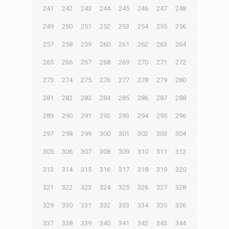
241
242
243
244
245
246
247
248
249
250
251
252
253
254
255
256
257
258
259
260
261
262
263
264
265
266
267
268
269
270
271
272
273
274
275
276
277
278
279
280
281
282
283
284
285
286
287
288
289
290
291
292
293
294
295
296
297
298
299
300
301
302
303
304
305
306
307
308
309
310
311
312
313
314
315
316
317
318
319
320
321
322
323
324
325
326
327
328
329
330
331
332
333
334
335
336
337
338
339
340
341
342
343
344