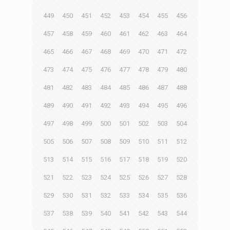
449
450
451
452
453
454
455
456
457
458
459
460
461
462
463
464
465
466
467
468
469
470
471
472
473
474
475
476
477
478
479
480
481
482
483
484
485
486
487
488
489
490
491
492
493
494
495
496
497
498
499
500
501
502
503
504
505
506
507
508
509
510
511
512
513
514
515
516
517
518
519
520
521
522
523
524
525
526
527
528
529
530
531
532
533
534
535
536
537
538
539
540
541
542
543
544