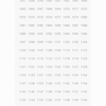
1057
1058
1059
1060
1061
1062
1063
1064
1065
1066
1067
1068
1069
1070
1071
1072
1073
1074
1075
1076
1077
1078
1079
1080
1081
1082
1083
1084
1085
1086
1087
1088
1089
1090
1091
1092
1093
1094
1095
1096
1097
1098
1099
1100
1101
1102
1103
1104
1105
1106
1107
1108
1109
1110
1111
1112
1113
1114
1115
1116
1117
1118
1119
1120
1121
1122
1123
1124
1125
1126
1127
1128
1129
1130
1131
1132
1133
1134
1135
1136
1137
1138
1139
1140
1141
1142
1143
1144
1145
1146
1147
1148
1149
1150
1151
1152
1153
1154
1155
1156
1157
1158
1159
1160