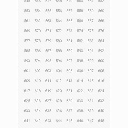
545
546
547
548
549
550
551
552
553
554
555
556
557
558
559
560
561
562
563
564
565
566
567
568
569
570
571
572
573
574
575
576
577
578
579
580
581
582
583
584
585
586
587
588
589
590
591
592
593
594
595
596
597
598
599
600
601
602
603
604
605
606
607
608
609
610
611
612
613
614
615
616
617
618
619
620
621
622
623
624
625
626
627
628
629
630
631
632
633
634
635
636
637
638
639
640
641
642
643
644
645
646
647
648