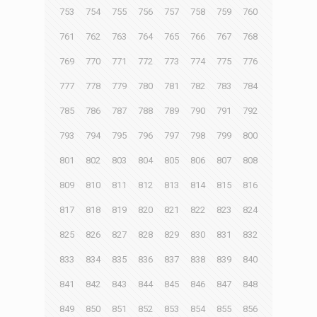
753
754
755
756
757
758
759
760
761
762
763
764
765
766
767
768
769
770
771
772
773
774
775
776
777
778
779
780
781
782
783
784
785
786
787
788
789
790
791
792
793
794
795
796
797
798
799
800
801
802
803
804
805
806
807
808
809
810
811
812
813
814
815
816
817
818
819
820
821
822
823
824
825
826
827
828
829
830
831
832
833
834
835
836
837
838
839
840
841
842
843
844
845
846
847
848
849
850
851
852
853
854
855
856