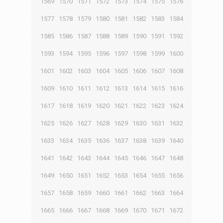
1569
1570
1571
1572
1573
1574
1575
1576
1577
1578
1579
1580
1581
1582
1583
1584
1585
1586
1587
1588
1589
1590
1591
1592
1593
1594
1595
1596
1597
1598
1599
1600
1601
1602
1603
1604
1605
1606
1607
1608
1609
1610
1611
1612
1613
1614
1615
1616
1617
1618
1619
1620
1621
1622
1623
1624
1625
1626
1627
1628
1629
1630
1631
1632
1633
1634
1635
1636
1637
1638
1639
1640
1641
1642
1643
1644
1645
1646
1647
1648
1649
1650
1651
1652
1653
1654
1655
1656
1657
1658
1659
1660
1661
1662
1663
1664
1665
1666
1667
1668
1669
1670
1671
1672