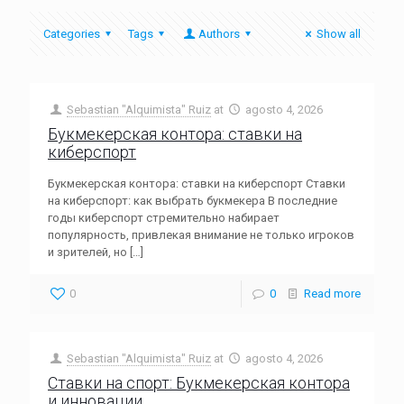
Categories
Tags
Authors
Show all
Sebastian "Alquimista" Ruiz
at
agosto 4, 2026
Букмекерская контора: ставки на
киберспорт
Букмекерская контора: ставки на киберспорт Ставки
на киберспорт: как выбрать букмекера В последние
годы киберспорт стремительно набирает
популярность, привлекая внимание не только игроков
и зрителей, но
[…]
0
0
Read more
Sebastian "Alquimista" Ruiz
at
agosto 4, 2026
Ставки на спорт: Букмекерская контора
и инновации