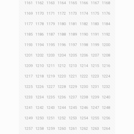
1161
1162
1163
1164
1165
1166
1167
1168
1169
1170
1171
1172
1173
1174
1175
1176
1177
1178
1179
1180
1181
1182
1183
1184
1185
1186
1187
1188
1189
1190
1191
1192
1193
1194
1195
1196
1197
1198
1199
1200
1201
1202
1203
1204
1205
1206
1207
1208
1209
1210
1211
1212
1213
1214
1215
1216
1217
1218
1219
1220
1221
1222
1223
1224
1225
1226
1227
1228
1229
1230
1231
1232
1233
1234
1235
1236
1237
1238
1239
1240
1241
1242
1243
1244
1245
1246
1247
1248
1249
1250
1251
1252
1253
1254
1255
1256
1257
1258
1259
1260
1261
1262
1263
1264