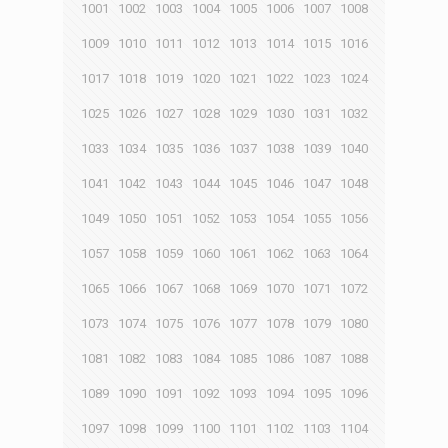
1001
1002
1003
1004
1005
1006
1007
1008
1009
1010
1011
1012
1013
1014
1015
1016
1017
1018
1019
1020
1021
1022
1023
1024
1025
1026
1027
1028
1029
1030
1031
1032
1033
1034
1035
1036
1037
1038
1039
1040
1041
1042
1043
1044
1045
1046
1047
1048
1049
1050
1051
1052
1053
1054
1055
1056
1057
1058
1059
1060
1061
1062
1063
1064
1065
1066
1067
1068
1069
1070
1071
1072
1073
1074
1075
1076
1077
1078
1079
1080
1081
1082
1083
1084
1085
1086
1087
1088
1089
1090
1091
1092
1093
1094
1095
1096
1097
1098
1099
1100
1101
1102
1103
1104