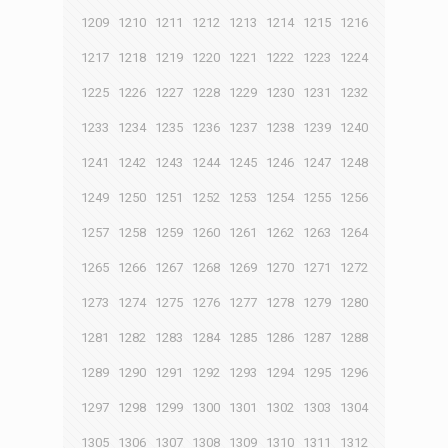
1209
1210
1211
1212
1213
1214
1215
1216
1217
1218
1219
1220
1221
1222
1223
1224
1225
1226
1227
1228
1229
1230
1231
1232
1233
1234
1235
1236
1237
1238
1239
1240
1241
1242
1243
1244
1245
1246
1247
1248
1249
1250
1251
1252
1253
1254
1255
1256
1257
1258
1259
1260
1261
1262
1263
1264
1265
1266
1267
1268
1269
1270
1271
1272
1273
1274
1275
1276
1277
1278
1279
1280
1281
1282
1283
1284
1285
1286
1287
1288
1289
1290
1291
1292
1293
1294
1295
1296
1297
1298
1299
1300
1301
1302
1303
1304
1305
1306
1307
1308
1309
1310
1311
1312