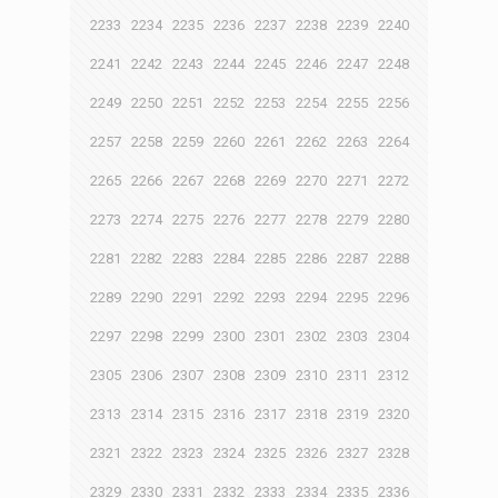
2233
2234
2235
2236
2237
2238
2239
2240
2241
2242
2243
2244
2245
2246
2247
2248
2249
2250
2251
2252
2253
2254
2255
2256
2257
2258
2259
2260
2261
2262
2263
2264
2265
2266
2267
2268
2269
2270
2271
2272
2273
2274
2275
2276
2277
2278
2279
2280
2281
2282
2283
2284
2285
2286
2287
2288
2289
2290
2291
2292
2293
2294
2295
2296
2297
2298
2299
2300
2301
2302
2303
2304
2305
2306
2307
2308
2309
2310
2311
2312
2313
2314
2315
2316
2317
2318
2319
2320
2321
2322
2323
2324
2325
2326
2327
2328
2329
2330
2331
2332
2333
2334
2335
2336