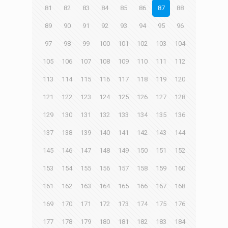
81
82
83
84
85
86
87
88
89
90
91
92
93
94
95
96
97
98
99
100
101
102
103
104
105
106
107
108
109
110
111
112
113
114
115
116
117
118
119
120
121
122
123
124
125
126
127
128
129
130
131
132
133
134
135
136
137
138
139
140
141
142
143
144
145
146
147
148
149
150
151
152
153
154
155
156
157
158
159
160
161
162
163
164
165
166
167
168
169
170
171
172
173
174
175
176
177
178
179
180
181
182
183
184