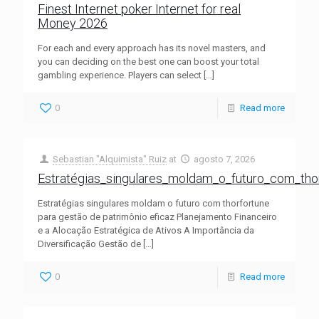
Finest Internet poker Internet for real
Money 2026
For each and every approach has its novel masters, and
you can deciding on the best one can boost your total
gambling experience. Players can select
[…]
0
Read more
Sebastian "Alquimista" Ruiz
at
agosto 7, 2026
Estratégias_singulares_moldam_o_futuro_com_tho
Estratégias singulares moldam o futuro com thorfortune
para gestão de patrimônio eficaz Planejamento Financeiro
e a Alocação Estratégica de Ativos A Importância da
Diversificação Gestão de
[…]
0
Read more