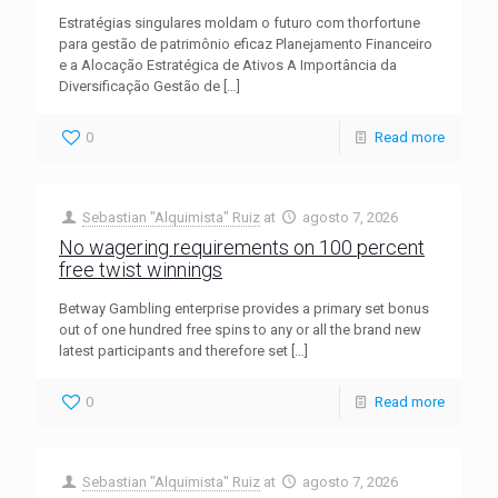
Estratégias singulares moldam o futuro com thorfortune
para gestão de patrimônio eficaz Planejamento Financeiro
e a Alocação Estratégica de Ativos A Importância da
Diversificação Gestão de
[…]
0
Read more
Sebastian "Alquimista" Ruiz
at
agosto 7, 2026
No wagering requirements on 100 percent
free twist winnings
Betway Gambling enterprise provides a primary set bonus
out of one hundred free spins to any or all the brand new
latest participants and therefore set
[…]
0
Read more
Sebastian "Alquimista" Ruiz
at
agosto 7, 2026