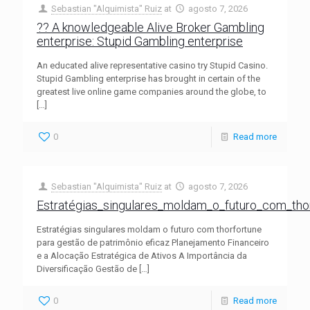
Sebastian "Alquimista" Ruiz
at
agosto 7, 2026
?? A knowledgeable Alive Broker Gambling
enterprise: Stupid Gambling enterprise
An educated alive representative casino try Stupid Casino.
Stupid Gambling enterprise has brought in certain of the
greatest live online game companies around the globe, to
[…]
0
Read more
Sebastian "Alquimista" Ruiz
at
agosto 7, 2026
Estratégias_singulares_moldam_o_futuro_com_tho
Estratégias singulares moldam o futuro com thorfortune
para gestão de patrimônio eficaz Planejamento Financeiro
e a Alocação Estratégica de Ativos A Importância da
Diversificação Gestão de
[…]
0
Read more