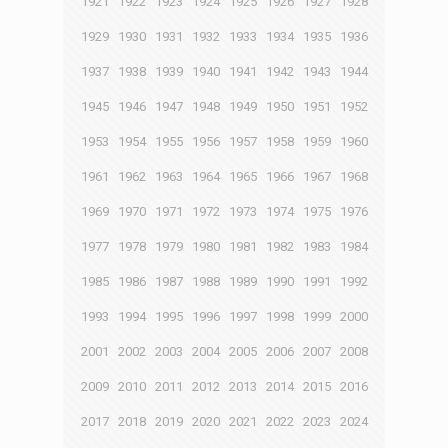
1921
1922
1923
1924
1925
1926
1927
1928
1929
1930
1931
1932
1933
1934
1935
1936
1937
1938
1939
1940
1941
1942
1943
1944
1945
1946
1947
1948
1949
1950
1951
1952
1953
1954
1955
1956
1957
1958
1959
1960
1961
1962
1963
1964
1965
1966
1967
1968
1969
1970
1971
1972
1973
1974
1975
1976
1977
1978
1979
1980
1981
1982
1983
1984
1985
1986
1987
1988
1989
1990
1991
1992
1993
1994
1995
1996
1997
1998
1999
2000
2001
2002
2003
2004
2005
2006
2007
2008
2009
2010
2011
2012
2013
2014
2015
2016
2017
2018
2019
2020
2021
2022
2023
2024