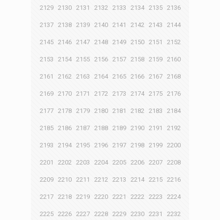
2129
2130
2131
2132
2133
2134
2135
2136
2137
2138
2139
2140
2141
2142
2143
2144
2145
2146
2147
2148
2149
2150
2151
2152
2153
2154
2155
2156
2157
2158
2159
2160
2161
2162
2163
2164
2165
2166
2167
2168
2169
2170
2171
2172
2173
2174
2175
2176
2177
2178
2179
2180
2181
2182
2183
2184
2185
2186
2187
2188
2189
2190
2191
2192
2193
2194
2195
2196
2197
2198
2199
2200
2201
2202
2203
2204
2205
2206
2207
2208
2209
2210
2211
2212
2213
2214
2215
2216
2217
2218
2219
2220
2221
2222
2223
2224
2225
2226
2227
2228
2229
2230
2231
2232