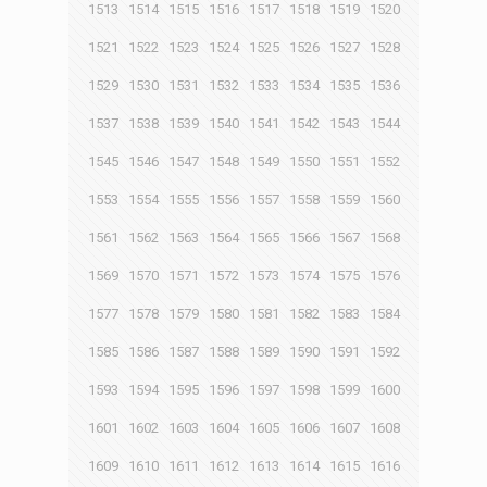
1513
1514
1515
1516
1517
1518
1519
1520
1521
1522
1523
1524
1525
1526
1527
1528
1529
1530
1531
1532
1533
1534
1535
1536
1537
1538
1539
1540
1541
1542
1543
1544
1545
1546
1547
1548
1549
1550
1551
1552
1553
1554
1555
1556
1557
1558
1559
1560
1561
1562
1563
1564
1565
1566
1567
1568
1569
1570
1571
1572
1573
1574
1575
1576
1577
1578
1579
1580
1581
1582
1583
1584
1585
1586
1587
1588
1589
1590
1591
1592
1593
1594
1595
1596
1597
1598
1599
1600
1601
1602
1603
1604
1605
1606
1607
1608
1609
1610
1611
1612
1613
1614
1615
1616