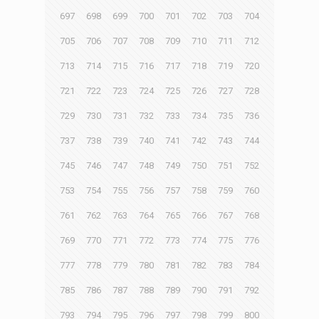
697
698
699
700
701
702
703
704
705
706
707
708
709
710
711
712
713
714
715
716
717
718
719
720
721
722
723
724
725
726
727
728
729
730
731
732
733
734
735
736
737
738
739
740
741
742
743
744
745
746
747
748
749
750
751
752
753
754
755
756
757
758
759
760
761
762
763
764
765
766
767
768
769
770
771
772
773
774
775
776
777
778
779
780
781
782
783
784
785
786
787
788
789
790
791
792
793
794
795
796
797
798
799
800