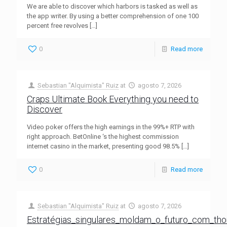
We are able to discover which harbors is tasked as well as
the app writer. By using a better comprehension of one 100
percent free revolves
[…]
0
Read more
Sebastian "Alquimista" Ruiz
at
agosto 7, 2026
Craps Ultimate Book Everything you need to
Discover
Video poker offers the high earnings in the 99%+ RTP with
right approach. BetOnline ‘s the highest commission
internet casino in the market, presenting good 98.5%
[…]
0
Read more
Sebastian "Alquimista" Ruiz
at
agosto 7, 2026
Estratégias_singulares_moldam_o_futuro_com_tho