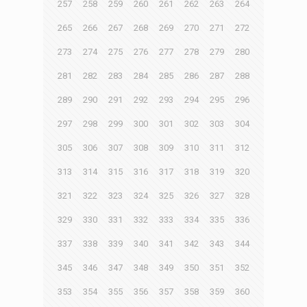
257
258
259
260
261
262
263
264
265
266
267
268
269
270
271
272
273
274
275
276
277
278
279
280
281
282
283
284
285
286
287
288
289
290
291
292
293
294
295
296
297
298
299
300
301
302
303
304
305
306
307
308
309
310
311
312
313
314
315
316
317
318
319
320
321
322
323
324
325
326
327
328
329
330
331
332
333
334
335
336
337
338
339
340
341
342
343
344
345
346
347
348
349
350
351
352
353
354
355
356
357
358
359
360