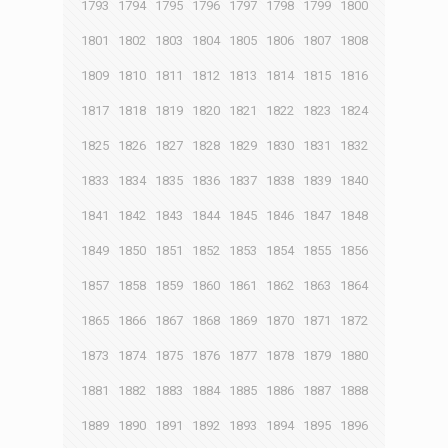
1793
1794
1795
1796
1797
1798
1799
1800
1801
1802
1803
1804
1805
1806
1807
1808
1809
1810
1811
1812
1813
1814
1815
1816
1817
1818
1819
1820
1821
1822
1823
1824
1825
1826
1827
1828
1829
1830
1831
1832
1833
1834
1835
1836
1837
1838
1839
1840
1841
1842
1843
1844
1845
1846
1847
1848
1849
1850
1851
1852
1853
1854
1855
1856
1857
1858
1859
1860
1861
1862
1863
1864
1865
1866
1867
1868
1869
1870
1871
1872
1873
1874
1875
1876
1877
1878
1879
1880
1881
1882
1883
1884
1885
1886
1887
1888
1889
1890
1891
1892
1893
1894
1895
1896