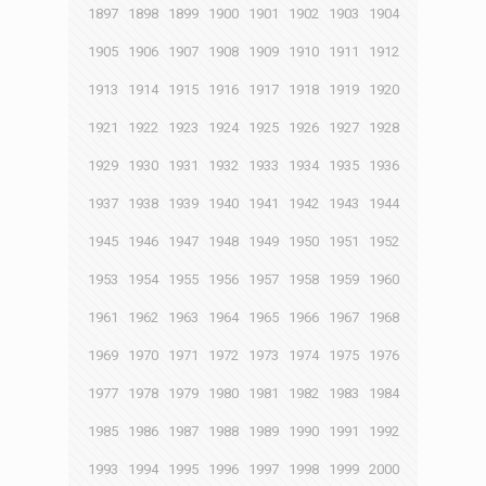
1897
1898
1899
1900
1901
1902
1903
1904
1905
1906
1907
1908
1909
1910
1911
1912
1913
1914
1915
1916
1917
1918
1919
1920
1921
1922
1923
1924
1925
1926
1927
1928
1929
1930
1931
1932
1933
1934
1935
1936
1937
1938
1939
1940
1941
1942
1943
1944
1945
1946
1947
1948
1949
1950
1951
1952
1953
1954
1955
1956
1957
1958
1959
1960
1961
1962
1963
1964
1965
1966
1967
1968
1969
1970
1971
1972
1973
1974
1975
1976
1977
1978
1979
1980
1981
1982
1983
1984
1985
1986
1987
1988
1989
1990
1991
1992
1993
1994
1995
1996
1997
1998
1999
2000