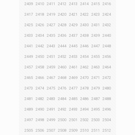
2409
2410
2411
2412
2413
2414
2415
2416
2417
2418
2419
2420
2421
2422
2423
2424
2425
2426
2427
2428
2429
2430
2431
2432
2433
2434
2435
2436
2437
2438
2439
2440
2441
2442
2443
2444
2445
2446
2447
2448
2449
2450
2451
2452
2453
2454
2455
2456
2457
2458
2459
2460
2461
2462
2463
2464
2465
2466
2467
2468
2469
2470
2471
2472
2473
2474
2475
2476
2477
2478
2479
2480
2481
2482
2483
2484
2485
2486
2487
2488
2489
2490
2491
2492
2493
2494
2495
2496
2497
2498
2499
2500
2501
2502
2503
2504
2505
2506
2507
2508
2509
2510
2511
2512