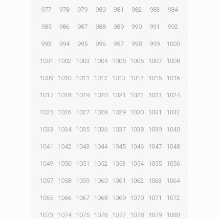
977
978
979
980
981
982
983
984
985
986
987
988
989
990
991
992
993
994
995
996
997
998
999
1000
1001
1002
1003
1004
1005
1006
1007
1008
1009
1010
1011
1012
1013
1014
1015
1016
1017
1018
1019
1020
1021
1022
1023
1024
1025
1026
1027
1028
1029
1030
1031
1032
1033
1034
1035
1036
1037
1038
1039
1040
1041
1042
1043
1044
1045
1046
1047
1048
1049
1050
1051
1052
1053
1054
1055
1056
1057
1058
1059
1060
1061
1062
1063
1064
1065
1066
1067
1068
1069
1070
1071
1072
1073
1074
1075
1076
1077
1078
1079
1080