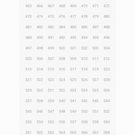
465
466
467
468
469
470
471
472
473
474
475
476
477
478
479
480
481
482
483
484
485
486
487
488
489
490
491
492
493
494
495
496
497
498
499
500
501
502
503
504
505
506
507
508
509
510
511
512
513
514
515
516
517
518
519
520
521
522
523
524
525
526
527
528
529
530
531
532
533
534
535
536
537
538
539
540
541
542
543
544
545
546
547
548
549
550
551
552
553
554
555
556
557
558
559
560
561
562
563
564
565
566
567
568