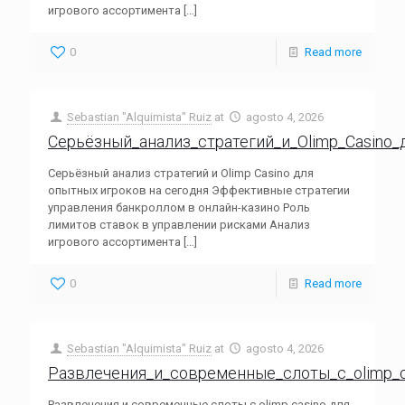
игрового ассортимента
[…]
0
Read more
Sebastian "Alquimista" Ruiz
at
agosto 4, 2026
Серьёзный_анализ_стратегий_и_Olimp_Casino_
Серьёзный анализ стратегий и Olimp Casino для
опытных игроков на сегодня Эффективные стратегии
управления банкроллом в онлайн-казино Роль
лимитов ставок в управлении рисками Анализ
игрового ассортимента
[…]
0
Read more
Sebastian "Alquimista" Ruiz
at
agosto 4, 2026
Развлечения_и_современные_слоты_с_olimp_c
Развлечения и современные слоты с olimp casino для