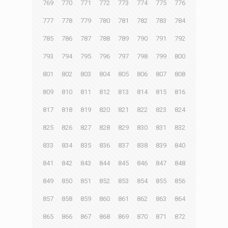
769
770
771
772
773
774
775
776
777
778
779
780
781
782
783
784
785
786
787
788
789
790
791
792
793
794
795
796
797
798
799
800
801
802
803
804
805
806
807
808
809
810
811
812
813
814
815
816
817
818
819
820
821
822
823
824
825
826
827
828
829
830
831
832
833
834
835
836
837
838
839
840
841
842
843
844
845
846
847
848
849
850
851
852
853
854
855
856
857
858
859
860
861
862
863
864
865
866
867
868
869
870
871
872