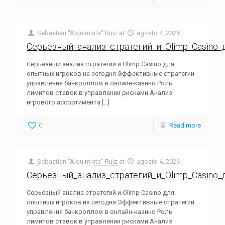
Sebastian "Alquimista" Ruiz
at
agosto 4, 2026
Серьёзный_анализ_стратегий_и_Olimp_Casino_
Серьёзный анализ стратегий и Olimp Casino для
опытных игроков на сегодня Эффективные стратегии
управления банкроллом в онлайн-казино Роль
лимитов ставок в управлении рисками Анализ
игрового ассортимента
[…]
0
Read more
Sebastian "Alquimista" Ruiz
at
agosto 4, 2026
Серьёзный_анализ_стратегий_и_Olimp_Casino_
Серьёзный анализ стратегий и Olimp Casino для
опытных игроков на сегодня Эффективные стратегии
управления банкроллом в онлайн-казино Роль
лимитов ставок в управлении рисками Анализ