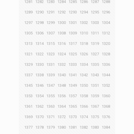
1281
1282
1283
1284
1285
1286
1287
1288
1289
1290
1291
1292
1293
1294
1295
1296
1297
1298
1299
1300
1301
1302
1303
1304
1305
1306
1307
1308
1309
1310
1311
1312
1313
1314
1315
1316
1317
1318
1319
1320
1321
1322
1323
1324
1325
1326
1327
1328
1329
1330
1331
1332
1333
1334
1335
1336
1337
1338
1339
1340
1341
1342
1343
1344
1345
1346
1347
1348
1349
1350
1351
1352
1353
1354
1355
1356
1357
1358
1359
1360
1361
1362
1363
1364
1365
1366
1367
1368
1369
1370
1371
1372
1373
1374
1375
1376
1377
1378
1379
1380
1381
1382
1383
1384