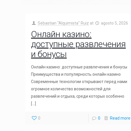
Sebastian "Alquimista" Ruiz
at
agosto 5, 2026
Онлайн казино:
доступные развлечения
и бонусы
Онлайн казино: доступные развлечения и бонусы
Преимущества и популярность онлайн казино
Современные технологии открывают перед нами
огромное количество возможностей для
развлечений и отдыха, среди которых особенно
[…]
0
0
Read more