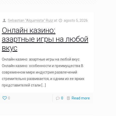
Sebastian "Alquimista" Ruiz
at
agosto 5, 2026
Онлайн казино:
азартные игры на любой
вкус
Онлайн казино: азартные игры на любой вкус
Онлайн казино: особенности и преимущества В
современном мире индустрия развлечений
стремительно развивается, и одним из ее ярких
представителей стали
[…]
0
0
Read more