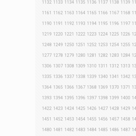
1132
1133
1134
1135
1136
1137
1138
1139
1
1161
1162
1163
1164
1165
1166
1167
1168
1
1190
1191
1192
1193
1194
1195
1196
1197
1
1219
1220
1221
1222
1223
1224
1225
1226
1
1248
1249
1250
1251
1252
1253
1254
1255
1
1277
1278
1279
1280
1281
1282
1283
1284
1
1306
1307
1308
1309
1310
1311
1312
1313
1
1335
1336
1337
1338
1339
1340
1341
1342
1
1364
1365
1366
1367
1368
1369
1370
1371
1
1393
1394
1395
1396
1397
1398
1399
1400
1
1422
1423
1424
1425
1426
1427
1428
1429
1
1451
1452
1453
1454
1455
1456
1457
1458
1
1480
1481
1482
1483
1484
1485
1486
1487
1