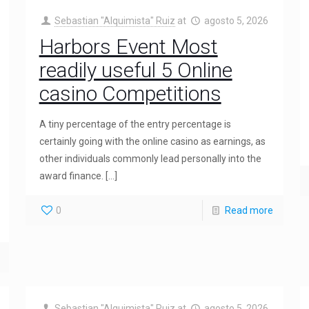
Sebastian "Alquimista" Ruiz
at
agosto 5, 2026
Harbors Event Most
readily useful 5 Online
casino Competitions
A tiny percentage of the entry percentage is
certainly going with the online casino as earnings, as
other individuals commonly lead personally into the
award finance.
[…]
0
Read more
Sebastian "Alquimista" Ruiz
at
agosto 5, 2026