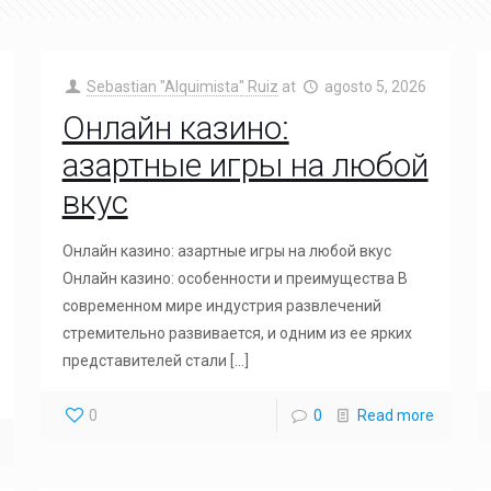
Sebastian "Alquimista" Ruiz
at
agosto 5, 2026
Онлайн казино:
азартные игры на любой
вкус
Онлайн казино: азартные игры на любой вкус
Онлайн казино: особенности и преимущества В
современном мире индустрия развлечений
стремительно развивается, и одним из ее ярких
представителей стали
[…]
0
0
Read more