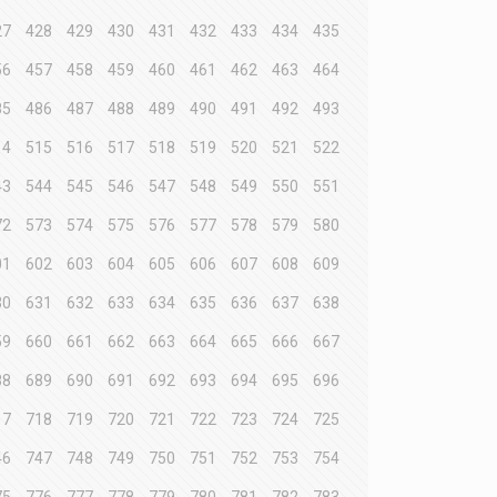
27
428
429
430
431
432
433
434
435
56
457
458
459
460
461
462
463
464
85
486
487
488
489
490
491
492
493
14
515
516
517
518
519
520
521
522
43
544
545
546
547
548
549
550
551
72
573
574
575
576
577
578
579
580
01
602
603
604
605
606
607
608
609
30
631
632
633
634
635
636
637
638
59
660
661
662
663
664
665
666
667
88
689
690
691
692
693
694
695
696
17
718
719
720
721
722
723
724
725
46
747
748
749
750
751
752
753
754