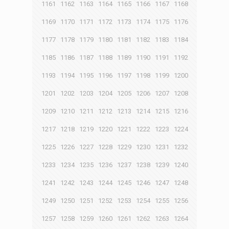
1161
1162
1163
1164
1165
1166
1167
1168
1169
1170
1171
1172
1173
1174
1175
1176
1177
1178
1179
1180
1181
1182
1183
1184
1185
1186
1187
1188
1189
1190
1191
1192
1193
1194
1195
1196
1197
1198
1199
1200
1201
1202
1203
1204
1205
1206
1207
1208
1209
1210
1211
1212
1213
1214
1215
1216
1217
1218
1219
1220
1221
1222
1223
1224
1225
1226
1227
1228
1229
1230
1231
1232
1233
1234
1235
1236
1237
1238
1239
1240
1241
1242
1243
1244
1245
1246
1247
1248
1249
1250
1251
1252
1253
1254
1255
1256
1257
1258
1259
1260
1261
1262
1263
1264