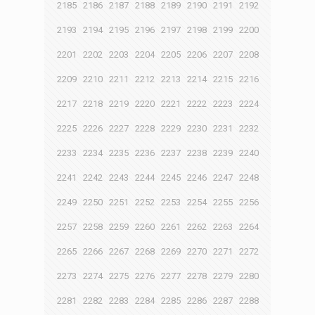
2185
2186
2187
2188
2189
2190
2191
2192
2193
2194
2195
2196
2197
2198
2199
2200
2201
2202
2203
2204
2205
2206
2207
2208
2209
2210
2211
2212
2213
2214
2215
2216
2217
2218
2219
2220
2221
2222
2223
2224
2225
2226
2227
2228
2229
2230
2231
2232
2233
2234
2235
2236
2237
2238
2239
2240
2241
2242
2243
2244
2245
2246
2247
2248
2249
2250
2251
2252
2253
2254
2255
2256
2257
2258
2259
2260
2261
2262
2263
2264
2265
2266
2267
2268
2269
2270
2271
2272
2273
2274
2275
2276
2277
2278
2279
2280
2281
2282
2283
2284
2285
2286
2287
2288