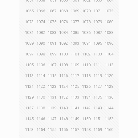
1057
1058
1059
1060
1061
1062
1063
1064
1065
1066
1067
1068
1069
1070
1071
1072
1073
1074
1075
1076
1077
1078
1079
1080
1081
1082
1083
1084
1085
1086
1087
1088
1089
1090
1091
1092
1093
1094
1095
1096
1097
1098
1099
1100
1101
1102
1103
1104
1105
1106
1107
1108
1109
1110
1111
1112
1113
1114
1115
1116
1117
1118
1119
1120
1121
1122
1123
1124
1125
1126
1127
1128
1129
1130
1131
1132
1133
1134
1135
1136
1137
1138
1139
1140
1141
1142
1143
1144
1145
1146
1147
1148
1149
1150
1151
1152
1153
1154
1155
1156
1157
1158
1159
1160