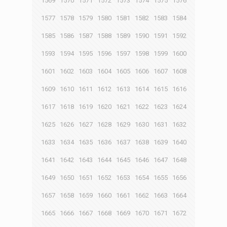
1569
1570
1571
1572
1573
1574
1575
1576
1577
1578
1579
1580
1581
1582
1583
1584
1585
1586
1587
1588
1589
1590
1591
1592
1593
1594
1595
1596
1597
1598
1599
1600
1601
1602
1603
1604
1605
1606
1607
1608
1609
1610
1611
1612
1613
1614
1615
1616
1617
1618
1619
1620
1621
1622
1623
1624
1625
1626
1627
1628
1629
1630
1631
1632
1633
1634
1635
1636
1637
1638
1639
1640
1641
1642
1643
1644
1645
1646
1647
1648
1649
1650
1651
1652
1653
1654
1655
1656
1657
1658
1659
1660
1661
1662
1663
1664
1665
1666
1667
1668
1669
1670
1671
1672