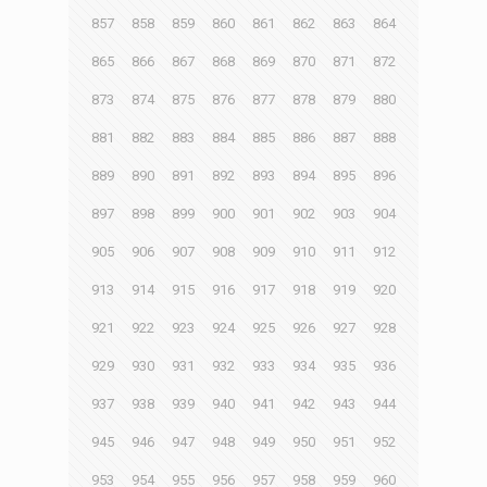
857
858
859
860
861
862
863
864
865
866
867
868
869
870
871
872
873
874
875
876
877
878
879
880
881
882
883
884
885
886
887
888
889
890
891
892
893
894
895
896
897
898
899
900
901
902
903
904
905
906
907
908
909
910
911
912
913
914
915
916
917
918
919
920
921
922
923
924
925
926
927
928
929
930
931
932
933
934
935
936
937
938
939
940
941
942
943
944
945
946
947
948
949
950
951
952
953
954
955
956
957
958
959
960