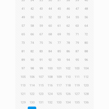
33
34
35
36
37
38
39
40
41
42
43
44
45
46
47
48
49
50
51
52
53
54
55
56
57
58
59
60
61
62
63
64
65
66
67
68
69
70
71
72
73
74
75
76
77
78
79
80
81
82
83
84
85
86
87
88
89
90
91
92
93
94
95
96
97
98
99
100
101
102
103
104
105
106
107
108
109
110
111
112
113
114
115
116
117
118
119
120
121
122
123
124
125
126
127
128
129
130
131
132
133
134
135
136