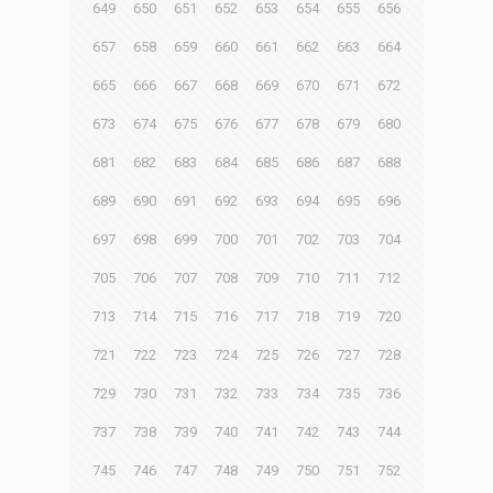
649
650
651
652
653
654
655
656
657
658
659
660
661
662
663
664
665
666
667
668
669
670
671
672
673
674
675
676
677
678
679
680
681
682
683
684
685
686
687
688
689
690
691
692
693
694
695
696
697
698
699
700
701
702
703
704
705
706
707
708
709
710
711
712
713
714
715
716
717
718
719
720
721
722
723
724
725
726
727
728
729
730
731
732
733
734
735
736
737
738
739
740
741
742
743
744
745
746
747
748
749
750
751
752