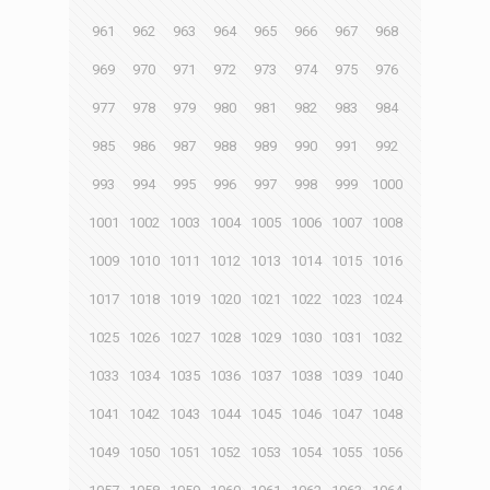
961
962
963
964
965
966
967
968
969
970
971
972
973
974
975
976
977
978
979
980
981
982
983
984
985
986
987
988
989
990
991
992
993
994
995
996
997
998
999
1000
1001
1002
1003
1004
1005
1006
1007
1008
1009
1010
1011
1012
1013
1014
1015
1016
1017
1018
1019
1020
1021
1022
1023
1024
1025
1026
1027
1028
1029
1030
1031
1032
1033
1034
1035
1036
1037
1038
1039
1040
1041
1042
1043
1044
1045
1046
1047
1048
1049
1050
1051
1052
1053
1054
1055
1056