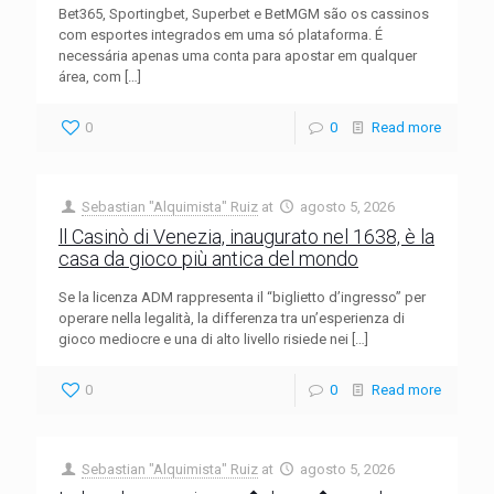
Bet365, Sportingbet, Superbet e BetMGM são os cassinos
com esportes integrados em uma só plataforma. É
necessária apenas uma conta para apostar em qualquer
área, com
[…]
0
0
Read more
Sebastian "Alquimista" Ruiz
at
agosto 5, 2026
ll Casinò di Venezia, inaugurato nel 1638, è la
casa da gioco più antica del mondo
Se la licenza ADM rappresenta il “biglietto d’ingresso” per
operare nella legalità, la differenza tra un’esperienza di
gioco mediocre e una di alto livello risiede nei
[…]
0
0
Read more
Sebastian "Alquimista" Ruiz
at
agosto 5, 2026