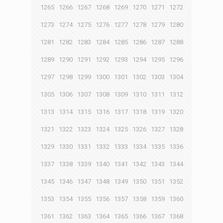
1265
1266
1267
1268
1269
1270
1271
1272
1273
1274
1275
1276
1277
1278
1279
1280
1281
1282
1283
1284
1285
1286
1287
1288
1289
1290
1291
1292
1293
1294
1295
1296
1297
1298
1299
1300
1301
1302
1303
1304
1305
1306
1307
1308
1309
1310
1311
1312
1313
1314
1315
1316
1317
1318
1319
1320
1321
1322
1323
1324
1325
1326
1327
1328
1329
1330
1331
1332
1333
1334
1335
1336
1337
1338
1339
1340
1341
1342
1343
1344
1345
1346
1347
1348
1349
1350
1351
1352
1353
1354
1355
1356
1357
1358
1359
1360
1361
1362
1363
1364
1365
1366
1367
1368