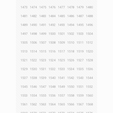
1473
1474
1475
1476
1477
1478
1479
1480
1481
1482
1483
1484
1485
1486
1487
1488
1489
1490
1491
1492
1493
1494
1495
1496
1497
1498
1499
1500
1501
1502
1503
1504
1505
1506
1507
1508
1509
1510
1511
1512
1513
1514
1515
1516
1517
1518
1519
1520
1521
1522
1523
1524
1525
1526
1527
1528
1529
1530
1531
1532
1533
1534
1535
1536
1537
1538
1539
1540
1541
1542
1543
1544
1545
1546
1547
1548
1549
1550
1551
1552
1553
1554
1555
1556
1557
1558
1559
1560
1561
1562
1563
1564
1565
1566
1567
1568