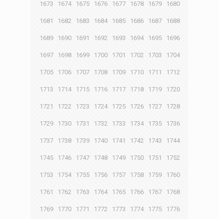
1673
1674
1675
1676
1677
1678
1679
1680
1681
1682
1683
1684
1685
1686
1687
1688
1689
1690
1691
1692
1693
1694
1695
1696
1697
1698
1699
1700
1701
1702
1703
1704
1705
1706
1707
1708
1709
1710
1711
1712
1713
1714
1715
1716
1717
1718
1719
1720
1721
1722
1723
1724
1725
1726
1727
1728
1729
1730
1731
1732
1733
1734
1735
1736
1737
1738
1739
1740
1741
1742
1743
1744
1745
1746
1747
1748
1749
1750
1751
1752
1753
1754
1755
1756
1757
1758
1759
1760
1761
1762
1763
1764
1765
1766
1767
1768
1769
1770
1771
1772
1773
1774
1775
1776