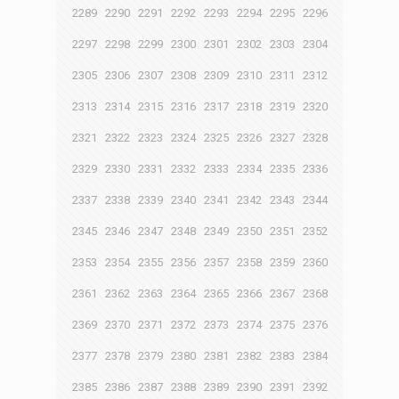
2289
2290
2291
2292
2293
2294
2295
2296
2297
2298
2299
2300
2301
2302
2303
2304
2305
2306
2307
2308
2309
2310
2311
2312
2313
2314
2315
2316
2317
2318
2319
2320
2321
2322
2323
2324
2325
2326
2327
2328
2329
2330
2331
2332
2333
2334
2335
2336
2337
2338
2339
2340
2341
2342
2343
2344
2345
2346
2347
2348
2349
2350
2351
2352
2353
2354
2355
2356
2357
2358
2359
2360
2361
2362
2363
2364
2365
2366
2367
2368
2369
2370
2371
2372
2373
2374
2375
2376
2377
2378
2379
2380
2381
2382
2383
2384
2385
2386
2387
2388
2389
2390
2391
2392