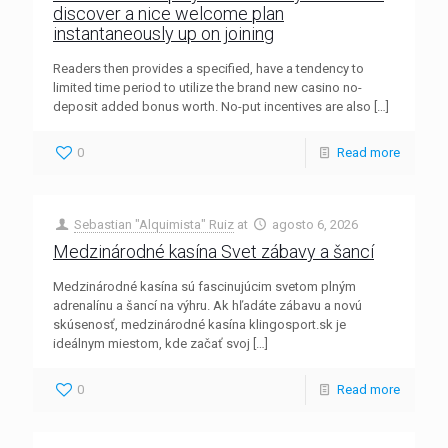
discover a nice welcome plan
instantaneously up on joining
Readers then provides a specified, have a tendency to
limited time period to utilize the brand new casino no-
deposit added bonus worth. No-put incentives are also
[…]
0
Read more
Sebastian "Alquimista" Ruiz
at
agosto 6, 2026
Medzinárodné kasína Svet zábavy a šancí
Medzinárodné kasína sú fascinujúcim svetom plným
adrenalínu a šancí na výhru. Ak hľadáte zábavu a novú
skúsenosť, medzinárodné kasína klingosport.sk je
ideálnym miestom, kde začať svoj
[…]
0
Read more