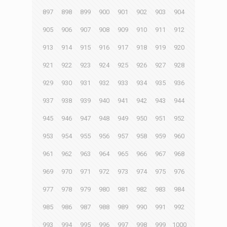
897
898
899
900
901
902
903
904
905
906
907
908
909
910
911
912
913
914
915
916
917
918
919
920
921
922
923
924
925
926
927
928
929
930
931
932
933
934
935
936
937
938
939
940
941
942
943
944
945
946
947
948
949
950
951
952
953
954
955
956
957
958
959
960
961
962
963
964
965
966
967
968
969
970
971
972
973
974
975
976
977
978
979
980
981
982
983
984
985
986
987
988
989
990
991
992
993
994
995
996
997
998
999
1000