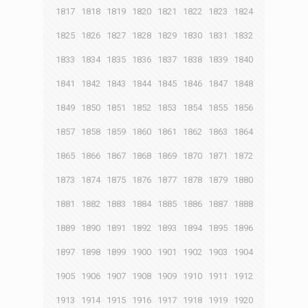
1817
1818
1819
1820
1821
1822
1823
1824
1825
1826
1827
1828
1829
1830
1831
1832
1833
1834
1835
1836
1837
1838
1839
1840
1841
1842
1843
1844
1845
1846
1847
1848
1849
1850
1851
1852
1853
1854
1855
1856
1857
1858
1859
1860
1861
1862
1863
1864
1865
1866
1867
1868
1869
1870
1871
1872
1873
1874
1875
1876
1877
1878
1879
1880
1881
1882
1883
1884
1885
1886
1887
1888
1889
1890
1891
1892
1893
1894
1895
1896
1897
1898
1899
1900
1901
1902
1903
1904
1905
1906
1907
1908
1909
1910
1911
1912
1913
1914
1915
1916
1917
1918
1919
1920