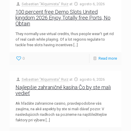
Sebastian "Alquimista" Ruiz
at
agosto 6, 2026
100 percent free Demo Slots United
kingdom 2026 Enjoy Totally free Ports, No
Obtain
They normally use virtual credits, thus people wear’t get rid
of real cash while playing. Of a lot regions regulate to
tackle free slots having incentives
[…]
0
Read more
Sebastian "Alquimista" Ruiz
at
agosto 6, 2026
Najlepšie zahraničné kasína Čo by ste mali
vedieť
Ak hľadáte zahranicne casino, pravdepodobne vás
zaujíma, na aké aspekty by ste si mali dávať pozor. V
nasledujúcich riadkoch sa pozrieme na najdôležitejšie
faktory pri výbere
[…]