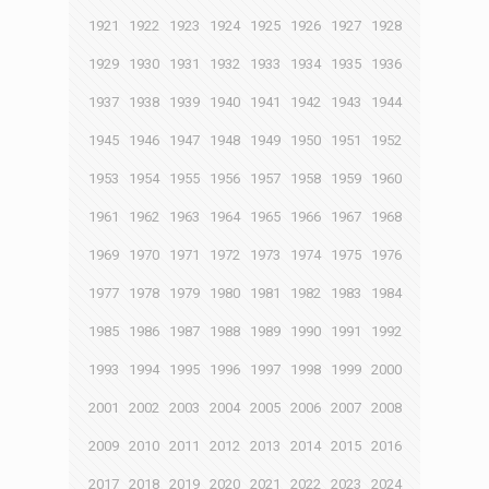
1921
1922
1923
1924
1925
1926
1927
1928
1929
1930
1931
1932
1933
1934
1935
1936
1937
1938
1939
1940
1941
1942
1943
1944
1945
1946
1947
1948
1949
1950
1951
1952
1953
1954
1955
1956
1957
1958
1959
1960
1961
1962
1963
1964
1965
1966
1967
1968
1969
1970
1971
1972
1973
1974
1975
1976
1977
1978
1979
1980
1981
1982
1983
1984
1985
1986
1987
1988
1989
1990
1991
1992
1993
1994
1995
1996
1997
1998
1999
2000
2001
2002
2003
2004
2005
2006
2007
2008
2009
2010
2011
2012
2013
2014
2015
2016
2017
2018
2019
2020
2021
2022
2023
2024