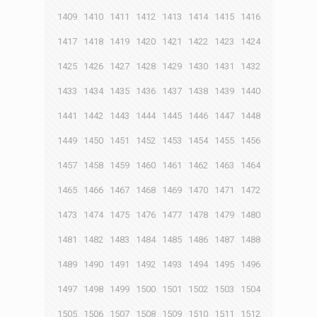
1409
1410
1411
1412
1413
1414
1415
1416
1417
1418
1419
1420
1421
1422
1423
1424
1425
1426
1427
1428
1429
1430
1431
1432
1433
1434
1435
1436
1437
1438
1439
1440
1441
1442
1443
1444
1445
1446
1447
1448
1449
1450
1451
1452
1453
1454
1455
1456
1457
1458
1459
1460
1461
1462
1463
1464
1465
1466
1467
1468
1469
1470
1471
1472
1473
1474
1475
1476
1477
1478
1479
1480
1481
1482
1483
1484
1485
1486
1487
1488
1489
1490
1491
1492
1493
1494
1495
1496
1497
1498
1499
1500
1501
1502
1503
1504
1505
1506
1507
1508
1509
1510
1511
1512