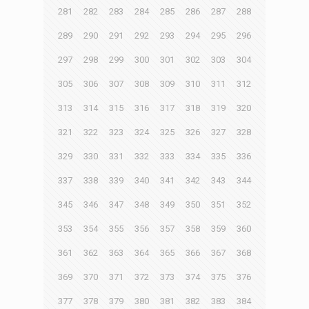
281
282
283
284
285
286
287
288
289
290
291
292
293
294
295
296
297
298
299
300
301
302
303
304
305
306
307
308
309
310
311
312
313
314
315
316
317
318
319
320
321
322
323
324
325
326
327
328
329
330
331
332
333
334
335
336
337
338
339
340
341
342
343
344
345
346
347
348
349
350
351
352
353
354
355
356
357
358
359
360
361
362
363
364
365
366
367
368
369
370
371
372
373
374
375
376
377
378
379
380
381
382
383
384