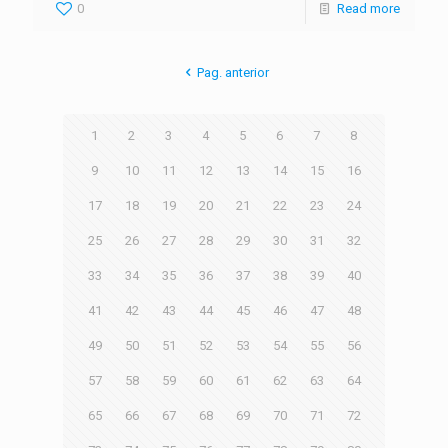
0
Read more
Pag. anterior
1
2
3
4
5
6
7
8
9
10
11
12
13
14
15
16
17
18
19
20
21
22
23
24
25
26
27
28
29
30
31
32
33
34
35
36
37
38
39
40
41
42
43
44
45
46
47
48
49
50
51
52
53
54
55
56
57
58
59
60
61
62
63
64
65
66
67
68
69
70
71
72