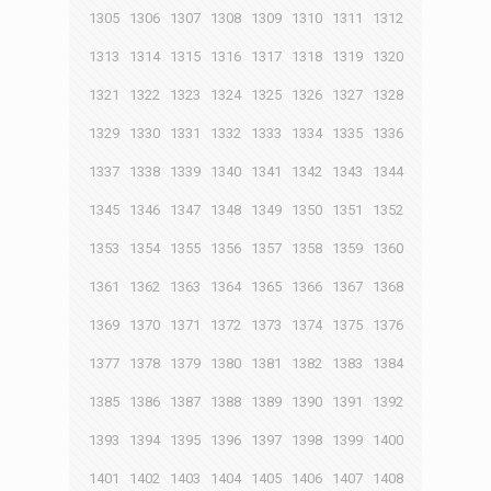
1305
1306
1307
1308
1309
1310
1311
1312
1313
1314
1315
1316
1317
1318
1319
1320
1321
1322
1323
1324
1325
1326
1327
1328
1329
1330
1331
1332
1333
1334
1335
1336
1337
1338
1339
1340
1341
1342
1343
1344
1345
1346
1347
1348
1349
1350
1351
1352
1353
1354
1355
1356
1357
1358
1359
1360
1361
1362
1363
1364
1365
1366
1367
1368
1369
1370
1371
1372
1373
1374
1375
1376
1377
1378
1379
1380
1381
1382
1383
1384
1385
1386
1387
1388
1389
1390
1391
1392
1393
1394
1395
1396
1397
1398
1399
1400
1401
1402
1403
1404
1405
1406
1407
1408