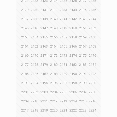
2121
2122
2123
2124
2125
2126
2127
2128
2129
2130
2131
2132
2133
2134
2135
2136
2137
2138
2139
2140
2141
2142
2143
2144
2145
2146
2147
2148
2149
2150
2151
2152
2153
2154
2155
2156
2157
2158
2159
2160
2161
2162
2163
2164
2165
2166
2167
2168
2169
2170
2171
2172
2173
2174
2175
2176
2177
2178
2179
2180
2181
2182
2183
2184
2185
2186
2187
2188
2189
2190
2191
2192
2193
2194
2195
2196
2197
2198
2199
2200
2201
2202
2203
2204
2205
2206
2207
2208
2209
2210
2211
2212
2213
2214
2215
2216
2217
2218
2219
2220
2221
2222
2223
2224