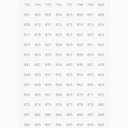
793
794
795
796
797
798
799
800
801
802
803
804
805
806
807
808
809
810
811
812
813
814
815
816
817
818
819
820
821
822
823
824
825
826
827
828
829
830
831
832
833
834
835
836
837
838
839
840
841
842
843
844
845
846
847
848
849
850
851
852
853
854
855
856
857
858
859
860
861
862
863
864
865
866
867
868
869
870
871
872
873
874
875
876
877
878
879
880
881
882
883
884
885
886
887
888
889
890
891
892
893
894
895
896