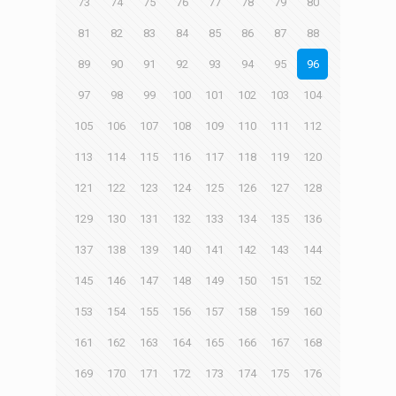
73
74
75
76
77
78
79
80
81
82
83
84
85
86
87
88
89
90
91
92
93
94
95
96
97
98
99
100
101
102
103
104
105
106
107
108
109
110
111
112
113
114
115
116
117
118
119
120
121
122
123
124
125
126
127
128
129
130
131
132
133
134
135
136
137
138
139
140
141
142
143
144
145
146
147
148
149
150
151
152
153
154
155
156
157
158
159
160
161
162
163
164
165
166
167
168
169
170
171
172
173
174
175
176