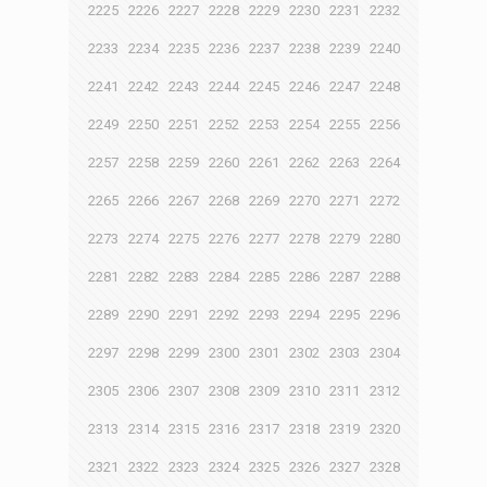
2225
2226
2227
2228
2229
2230
2231
2232
2233
2234
2235
2236
2237
2238
2239
2240
2241
2242
2243
2244
2245
2246
2247
2248
2249
2250
2251
2252
2253
2254
2255
2256
2257
2258
2259
2260
2261
2262
2263
2264
2265
2266
2267
2268
2269
2270
2271
2272
2273
2274
2275
2276
2277
2278
2279
2280
2281
2282
2283
2284
2285
2286
2287
2288
2289
2290
2291
2292
2293
2294
2295
2296
2297
2298
2299
2300
2301
2302
2303
2304
2305
2306
2307
2308
2309
2310
2311
2312
2313
2314
2315
2316
2317
2318
2319
2320
2321
2322
2323
2324
2325
2326
2327
2328