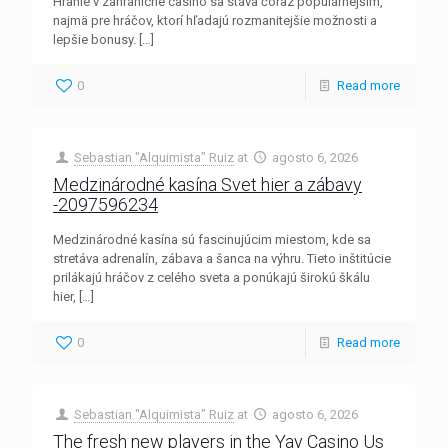
Hranie v zahranicne casino sa stáva čoraz populárnejším,
najmä pre hráčov, ktorí hľadajú rozmanitejšie možnosti a
lepšie bonusy.
[…]
0
Read more
Sebastian "Alquimista" Ruiz
at
agosto 6, 2026
Medzinárodné kasína Svet hier a zábavy
-2097596234
Medzinárodné kasína sú fascinujúcim miestom, kde sa
stretáva adrenalín, zábava a šanca na výhru. Tieto inštitúcie
prilákajú hráčov z celého sveta a ponúkajú širokú škálu
hier,
[…]
0
Read more
Sebastian "Alquimista" Ruiz
at
agosto 6, 2026
The fresh new players in the Yay Casino Us