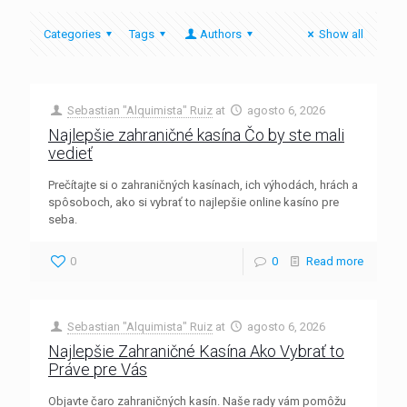
Categories
Tags
Authors
Show all
Sebastian "Alquimista" Ruiz
at
agosto 6, 2026
Najlepšie zahraničné kasína Čo by ste mali
vedieť
Prečítajte si o zahraničných kasínach, ich výhodách, hrách a
spôsoboch, ako si vybrať to najlepšie online kasíno pre
seba.
0
0
Read more
Sebastian "Alquimista" Ruiz
at
agosto 6, 2026
Najlepšie Zahraničné Kasína Ako Vybrať to
Práve pre Vás
Objavte čaro zahraničných kasín. Naše rady vám pomôžu