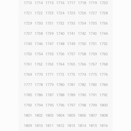
1713
1714
1715
1716
1717
1718
1719
1720
1721
1722
1723
1724
1725
1726
1727
1728
1729
1730
1731
1732
1733
1734
1735
1736
1737
1738
1739
1740
1741
1742
1743
1744
1745
1746
1747
1748
1749
1750
1751
1752
1753
1754
1755
1756
1757
1758
1759
1760
1761
1762
1763
1764
1765
1766
1767
1768
1769
1770
1771
1772
1773
1774
1775
1776
1777
1778
1779
1780
1781
1782
1783
1784
1785
1786
1787
1788
1789
1790
1791
1792
1793
1794
1795
1796
1797
1798
1799
1800
1801
1802
1803
1804
1805
1806
1807
1808
1809
1810
1811
1812
1813
1814
1815
1816