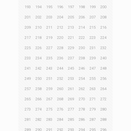
193
194
195
196
197
198
199
200
201
202
203
204
205
206
207
208
209
210
211
212
213
214
215
216
217
218
219
220
221
222
223
224
225
226
227
228
229
230
231
232
233
234
235
236
237
238
239
240
241
242
243
244
245
246
247
248
249
250
251
252
253
254
255
256
257
258
259
260
261
262
263
264
265
266
267
268
269
270
271
272
273
274
275
276
277
278
279
280
281
282
283
284
285
286
287
288
289
290
291
292
293
294
295
296