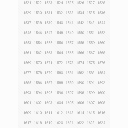
1521
1522
1523
1524
1525
1526
1527
1528
1529
1530
1531
1532
1533
1534
1535
1536
1537
1538
1539
1540
1541
1542
1543
1544
1545
1546
1547
1548
1549
1550
1551
1552
1553
1554
1555
1556
1557
1558
1559
1560
1561
1562
1563
1564
1565
1566
1567
1568
1569
1570
1571
1572
1573
1574
1575
1576
1577
1578
1579
1580
1581
1582
1583
1584
1585
1586
1587
1588
1589
1590
1591
1592
1593
1594
1595
1596
1597
1598
1599
1600
1601
1602
1603
1604
1605
1606
1607
1608
1609
1610
1611
1612
1613
1614
1615
1616
1617
1618
1619
1620
1621
1622
1623
1624