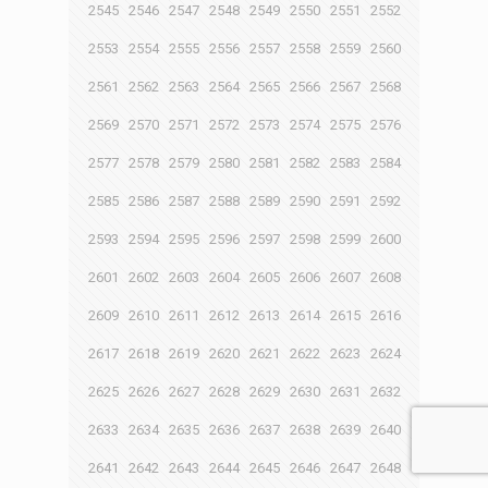
2545
2546
2547
2548
2549
2550
2551
2552
2553
2554
2555
2556
2557
2558
2559
2560
2561
2562
2563
2564
2565
2566
2567
2568
2569
2570
2571
2572
2573
2574
2575
2576
2577
2578
2579
2580
2581
2582
2583
2584
2585
2586
2587
2588
2589
2590
2591
2592
2593
2594
2595
2596
2597
2598
2599
2600
2601
2602
2603
2604
2605
2606
2607
2608
2609
2610
2611
2612
2613
2614
2615
2616
2617
2618
2619
2620
2621
2622
2623
2624
2625
2626
2627
2628
2629
2630
2631
2632
2633
2634
2635
2636
2637
2638
2639
2640
2641
2642
2643
2644
2645
2646
2647
2648