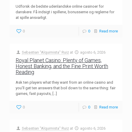
Udforsk de bedste udenlandske online casinoer for
danskere. Få indsigt i spillene, bonusserne og reglerne for
at spille ansvarligt.
0
0
Read more
Sebastian "Alquimista" Ruiz
at
agosto 6, 2026
Royal Planet Casino: Plenty of Games,
Honest Banking, and the Fine Print Worth
Reading
Ask ten players what they want from an online casino and
you’ll get ten answers that boil down to the same thing: fair
games, fast payouts,
[…]
0
0
Read more
Sebastian "Alquimista" Ruiz
at
agosto 6, 2026