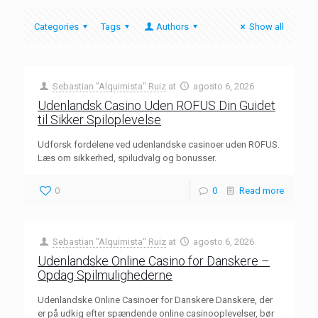
Categories
Tags
Authors
Show all
Sebastian "Alquimista" Ruiz
at
agosto 6, 2026
Udenlandsk Casino Uden ROFUS Din Guidet
til Sikker Spiloplevelse
Udforsk fordelene ved udenlandske casinoer uden ROFUS.
Læs om sikkerhed, spiludvalg og bonusser.
0
0
Read more
Sebastian "Alquimista" Ruiz
at
agosto 6, 2026
Udenlandske Online Casino for Danskere –
Opdag Spilmulighederne
Udenlandske Online Casinoer for Danskere Danskere, der
er på udkig efter spændende online casinooplevelser, bør