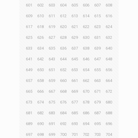
601
602
603
604
605
606
607
608
609
610
611
612
613
614
615
616
617
618
619
620
621
622
623
624
625
626
627
628
629
630
631
632
633
634
635
636
637
638
639
640
641
642
643
644
645
646
647
648
649
650
651
652
653
654
655
656
657
658
659
660
661
662
663
664
665
666
667
668
669
670
671
672
673
674
675
676
677
678
679
680
681
682
683
684
685
686
687
688
689
690
691
692
693
694
695
696
697
698
699
700
701
702
703
704