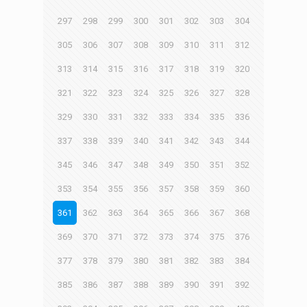
297
298
299
300
301
302
303
304
305
306
307
308
309
310
311
312
313
314
315
316
317
318
319
320
321
322
323
324
325
326
327
328
329
330
331
332
333
334
335
336
337
338
339
340
341
342
343
344
345
346
347
348
349
350
351
352
353
354
355
356
357
358
359
360
361
362
363
364
365
366
367
368
369
370
371
372
373
374
375
376
377
378
379
380
381
382
383
384
385
386
387
388
389
390
391
392