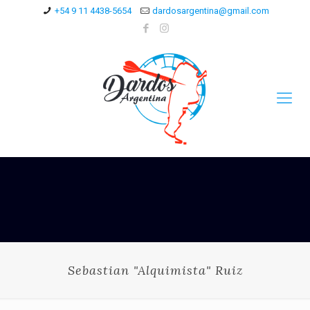
+54 9 11 4438-5654
dardosargentina@gmail.com
Sebastian "Alquimista" Ruiz