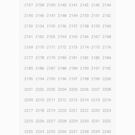
2137
2138
2139
2140
2141
2142
2143
2144
2145
2146
2147
2148
2149
2150
2151
2152
2153
2154
2155
2156
2157
2158
2159
2160
2161
2162
2163
2164
2165
2166
2167
2168
2169
2170
2171
2172
2173
2174
2175
2176
2177
2178
2179
2180
2181
2182
2183
2184
2185
2186
2187
2188
2189
2190
2191
2192
2193
2194
2195
2196
2197
2198
2199
2200
2201
2202
2203
2204
2205
2206
2207
2208
2209
2210
2211
2212
2213
2214
2215
2216
2217
2218
2219
2220
2221
2222
2223
2224
2225
2226
2227
2228
2229
2230
2231
2232
2233
2234
2235
2236
2237
2238
2239
2240