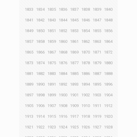
1833
1834
1835
1836
1837
1838
1839
1840
1841
1842
1843
1844
1845
1846
1847
1848
1849
1850
1851
1852
1853
1854
1855
1856
1857
1858
1859
1860
1861
1862
1863
1864
1865
1866
1867
1868
1869
1870
1871
1872
1873
1874
1875
1876
1877
1878
1879
1880
1881
1882
1883
1884
1885
1886
1887
1888
1889
1890
1891
1892
1893
1894
1895
1896
1897
1898
1899
1900
1901
1902
1903
1904
1905
1906
1907
1908
1909
1910
1911
1912
1913
1914
1915
1916
1917
1918
1919
1920
1921
1922
1923
1924
1925
1926
1927
1928