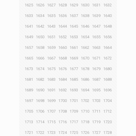
1625
1626
1627
1628
1629
1630
1631
1632
1633
1634
1635
1636
1637
1638
1639
1640
1641
1642
1643
1644
1645
1646
1647
1648
1649
1650
1651
1652
1653
1654
1655
1656
1657
1658
1659
1660
1661
1662
1663
1664
1665
1666
1667
1668
1669
1670
1671
1672
1673
1674
1675
1676
1677
1678
1679
1680
1681
1682
1683
1684
1685
1686
1687
1688
1689
1690
1691
1692
1693
1694
1695
1696
1697
1698
1699
1700
1701
1702
1703
1704
1705
1706
1707
1708
1709
1710
1711
1712
1713
1714
1715
1716
1717
1718
1719
1720
1721
1722
1723
1724
1725
1726
1727
1728