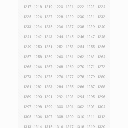
1217
1218
1219
1220
1221
1222
1223
1224
1225
1226
1227
1228
1229
1230
1231
1232
1233
1234
1235
1236
1237
1238
1239
1240
1241
1242
1243
1244
1245
1246
1247
1248
1249
1250
1251
1252
1253
1254
1255
1256
1257
1258
1259
1260
1261
1262
1263
1264
1265
1266
1267
1268
1269
1270
1271
1272
1273
1274
1275
1276
1277
1278
1279
1280
1281
1282
1283
1284
1285
1286
1287
1288
1289
1290
1291
1292
1293
1294
1295
1296
1297
1298
1299
1300
1301
1302
1303
1304
1305
1306
1307
1308
1309
1310
1311
1312
1313
1314
1315
1316
1317
1318
1319
1320