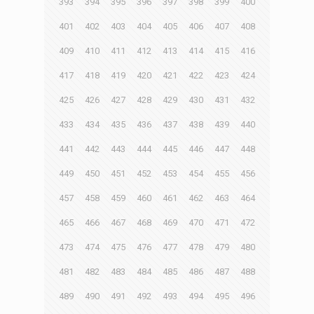
393
394
395
396
397
398
399
400
401
402
403
404
405
406
407
408
409
410
411
412
413
414
415
416
417
418
419
420
421
422
423
424
425
426
427
428
429
430
431
432
433
434
435
436
437
438
439
440
441
442
443
444
445
446
447
448
449
450
451
452
453
454
455
456
457
458
459
460
461
462
463
464
465
466
467
468
469
470
471
472
473
474
475
476
477
478
479
480
481
482
483
484
485
486
487
488
489
490
491
492
493
494
495
496