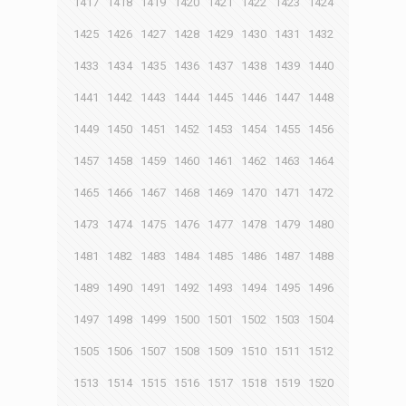
1417
1418
1419
1420
1421
1422
1423
1424
1425
1426
1427
1428
1429
1430
1431
1432
1433
1434
1435
1436
1437
1438
1439
1440
1441
1442
1443
1444
1445
1446
1447
1448
1449
1450
1451
1452
1453
1454
1455
1456
1457
1458
1459
1460
1461
1462
1463
1464
1465
1466
1467
1468
1469
1470
1471
1472
1473
1474
1475
1476
1477
1478
1479
1480
1481
1482
1483
1484
1485
1486
1487
1488
1489
1490
1491
1492
1493
1494
1495
1496
1497
1498
1499
1500
1501
1502
1503
1504
1505
1506
1507
1508
1509
1510
1511
1512
1513
1514
1515
1516
1517
1518
1519
1520