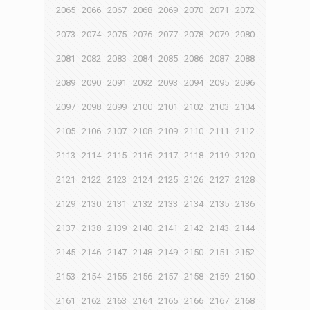
2065
2066
2067
2068
2069
2070
2071
2072
2073
2074
2075
2076
2077
2078
2079
2080
2081
2082
2083
2084
2085
2086
2087
2088
2089
2090
2091
2092
2093
2094
2095
2096
2097
2098
2099
2100
2101
2102
2103
2104
2105
2106
2107
2108
2109
2110
2111
2112
2113
2114
2115
2116
2117
2118
2119
2120
2121
2122
2123
2124
2125
2126
2127
2128
2129
2130
2131
2132
2133
2134
2135
2136
2137
2138
2139
2140
2141
2142
2143
2144
2145
2146
2147
2148
2149
2150
2151
2152
2153
2154
2155
2156
2157
2158
2159
2160
2161
2162
2163
2164
2165
2166
2167
2168