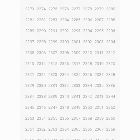
2273
2274
2275
2276
2277
2278
2279
2280
2281
2282
2283
2284
2285
2286
2287
2288
2289
2290
2291
2292
2293
2294
2295
2296
2297
2298
2299
2300
2301
2302
2303
2304
2305
2306
2307
2308
2309
2310
2311
2312
2313
2314
2315
2316
2317
2318
2319
2320
2321
2322
2323
2324
2325
2326
2327
2328
2329
2330
2331
2332
2333
2334
2335
2336
2337
2338
2339
2340
2341
2342
2343
2344
2345
2346
2347
2348
2349
2350
2351
2352
2353
2354
2355
2356
2357
2358
2359
2360
2361
2362
2363
2364
2365
2366
2367
2368