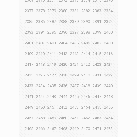
2369
2370
2371
2372
2373
2374
2375
2376
2377
2378
2379
2380
2381
2382
2383
2384
2385
2386
2387
2388
2389
2390
2391
2392
2393
2394
2395
2396
2397
2398
2399
2400
2401
2402
2403
2404
2405
2406
2407
2408
2409
2410
2411
2412
2413
2414
2415
2416
2417
2418
2419
2420
2421
2422
2423
2424
2425
2426
2427
2428
2429
2430
2431
2432
2433
2434
2435
2436
2437
2438
2439
2440
2441
2442
2443
2444
2445
2446
2447
2448
2449
2450
2451
2452
2453
2454
2455
2456
2457
2458
2459
2460
2461
2462
2463
2464
2465
2466
2467
2468
2469
2470
2471
2472