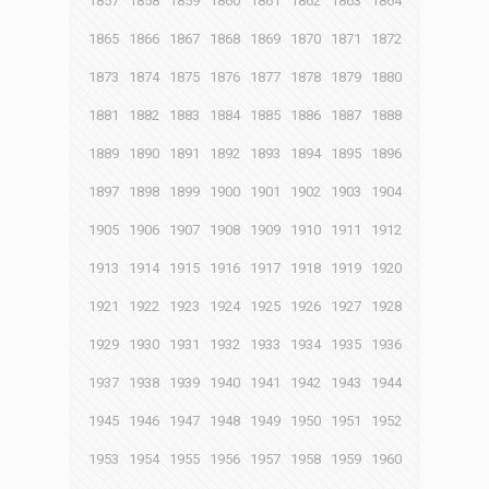
1857
1858
1859
1860
1861
1862
1863
1864
1865
1866
1867
1868
1869
1870
1871
1872
1873
1874
1875
1876
1877
1878
1879
1880
1881
1882
1883
1884
1885
1886
1887
1888
1889
1890
1891
1892
1893
1894
1895
1896
1897
1898
1899
1900
1901
1902
1903
1904
1905
1906
1907
1908
1909
1910
1911
1912
1913
1914
1915
1916
1917
1918
1919
1920
1921
1922
1923
1924
1925
1926
1927
1928
1929
1930
1931
1932
1933
1934
1935
1936
1937
1938
1939
1940
1941
1942
1943
1944
1945
1946
1947
1948
1949
1950
1951
1952
1953
1954
1955
1956
1957
1958
1959
1960