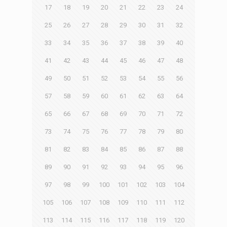
17
18
19
20
21
22
23
24
25
26
27
28
29
30
31
32
33
34
35
36
37
38
39
40
41
42
43
44
45
46
47
48
49
50
51
52
53
54
55
56
57
58
59
60
61
62
63
64
65
66
67
68
69
70
71
72
73
74
75
76
77
78
79
80
81
82
83
84
85
86
87
88
89
90
91
92
93
94
95
96
97
98
99
100
101
102
103
104
105
106
107
108
109
110
111
112
113
114
115
116
117
118
119
120