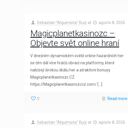
Sebastian "Alquimista" Ruiz
at
agosto 8, 2026
Magicplanetkasinozc –
Objevte svět online hraní
V dnešním dynamickém světě online hazardních her
se čím dál více hráčů obrací na platformy, které
nabízejí širokou škálu her a atraktivní bonusy.
Magicplanetkasinozc CZ
https://Magicplanetkasinozccz.com/
[…]
0
Read more
Sebastian "Alquimista" Ruiz
at
agosto 8, 2026