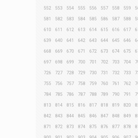
552
553
554
555
556
557
558
559
5
581
582
583
584
585
586
587
588
5
610
611
612
613
614
615
616
617
6
639
640
641
642
643
644
645
646
6
668
669
670
671
672
673
674
675
6
697
698
699
700
701
702
703
704
7
726
727
728
729
730
731
732
733
7
755
756
757
758
759
760
761
762
7
784
785
786
787
788
789
790
791
7
813
814
815
816
817
818
819
820
8
842
843
844
845
846
847
848
849
8
871
872
873
874
875
876
877
878
8
900
901
902
903
904
905
906
907
9