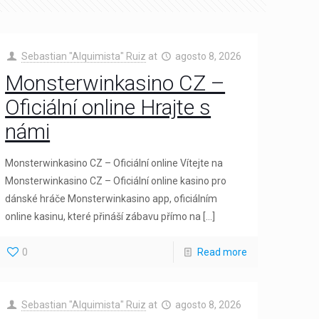
Sebastian "Alquimista" Ruiz
at
agosto 8, 2026
Monsterwinkasino CZ –
Oficiální online Hrajte s
námi
Monsterwinkasino CZ – Oficiální online Vítejte na
Monsterwinkasino CZ – Oficiální online kasino pro
dánské hráče Monsterwinkasino app, oficiálním
online kasinu, které přináší zábavu přímo na
[…]
0
Read more
Sebastian "Alquimista" Ruiz
at
agosto 8, 2026