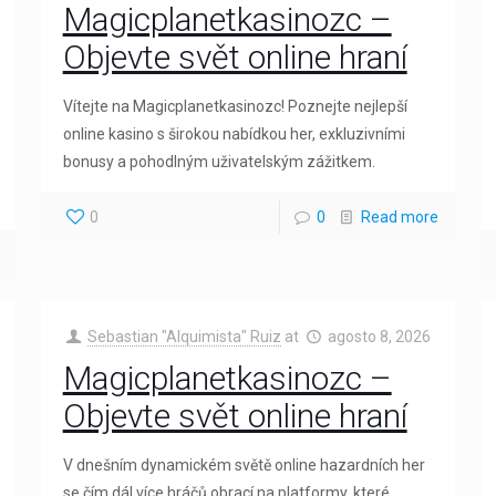
Magicplanetkasinozc –
Objevte svět online hraní
Vítejte na Magicplanetkasinozc! Poznejte nejlepší
online kasino s širokou nabídkou her, exkluzivními
bonusy a pohodlným uživatelským zážitkem.
0
0
Read more
Sebastian "Alquimista" Ruiz
at
agosto 8, 2026
Magicplanetkasinozc –
Objevte svět online hraní
V dnešním dynamickém světě online hazardních her
se čím dál více hráčů obrací na platformy, které