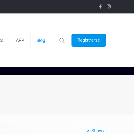
Registrarse
to
APP
Blog
Show all